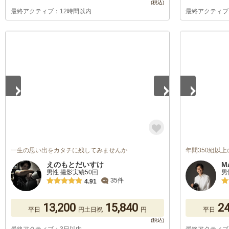
最終アクティブ：12時間以内
最終アクティブ
1
/
5
1
/
5
一生の思い出をカタチに残してみませんか
年間350組以
えのもとだいすけ
M
男性 撮影実績50回
男
35件
4.91
13,200
15,840
24
平日
円
土日祝
円
平日