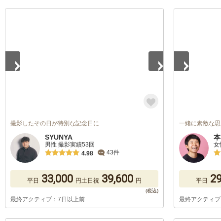
1
/
5
1
/
5
撮影したその日が特別な記念日に
一緒に素敵な思
SYUNYA
本
男性 撮影実績53回
女
43件
4.98
33,000
39,600
29
平日
円
土日祝
円
平日
最終アクティブ：7日以上前
最終アクティブ