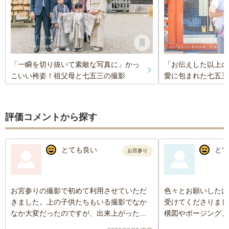
「一瞬を切り抜いて素敵な写真に」かっ
「お伝えした以上の
こいい袴姿！祖父母と七五三の撮影
愛に包まれた七五三
評価コメントから探す
とても良い
とて
お宮参り
お宮参りの撮影で初めて利用させていただ
色々とお願いしたに
きました。上の子供たちもいる撮影でなか
受けてくださりまし
なか大変だったのですが、出来上がった写
構図やポージング、
真はとても素敵に撮れていました。撮影ス
き、満足いく写真を