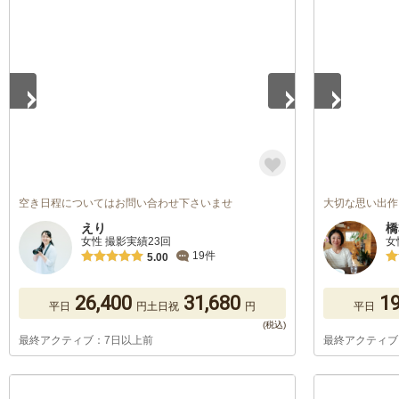
1
/
5
1
/
5
空き日程についてはお問い合わせ下さいませ
大切な思い出作
えり
橋
女性 撮影実績23回
女
19件
5.00
26,400
31,680
19
平日
円
土日祝
円
平日
最終アクティブ：7日以上前
最終アクティブ
1
/
2
1
/
5