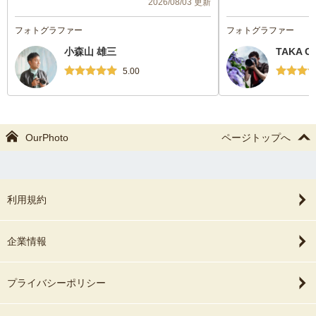
2026/08/03 更新
ポットもご提案いだだきどれもとても良い
変感謝しています。
写真でした。お願いして本当によかったで
フォトグラファー
フォトグラファー
す。ぜひまたお願いしたいです。
小森山 雄三
TAKA C
5.00
OurPhoto
ページトップへ
利用規約
企業情報
プライバシーポリシー