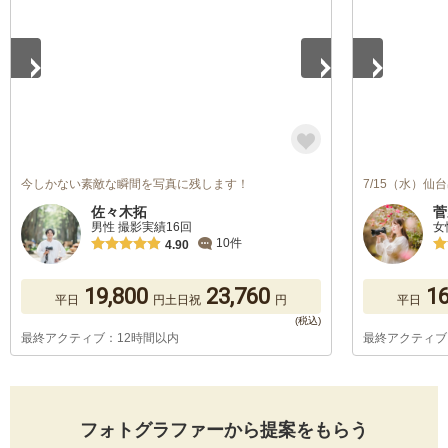
今しかない素敵な瞬間を写真に残します！
7/15（水）
佐々木拓
菅
男性 撮影実績16回
女
10件
4.90
19,800
23,760
16
平日
円
土日祝
円
平日
最終アクティブ：12時間以内
最終アクティブ
フォトグラファーから提案をもらう