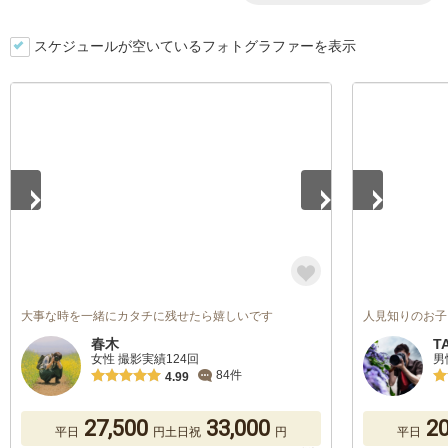
スケジュールが空いているフォトグラファーを表示
1
/
5
1
/
5
大事な時を一緒にカタチに残せたら嬉しいです
人見知りのお子
春木
T
女性 撮影実績124回
男
84件
4.99
27,500
33,000
20
平日
円
土日祝
円
平日