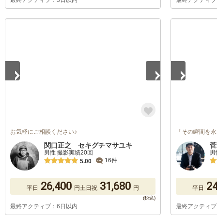
最終アクティブ：3日以内
最終アクティブ
1
/
5
1
/
5
お気軽にご相談ください♪
「その瞬間を永
関口正之 セキグチマサユキ
菅
男性 撮影実績20回
男
16件
5.00
26,400
31,680
24
平日
円
土日祝
円
平日
最終アクティブ：6日以内
最終アクティブ