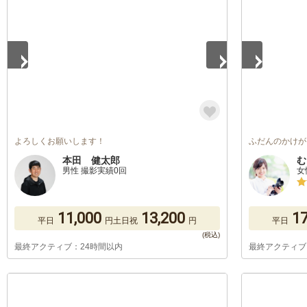
よろしくお願いします！
ふだんのかけが
本田 健太郎
む
男性 撮影実績0回
女
11,000
13,200
17
平日
円
土日祝
円
平日
最終アクティブ：24時間以内
最終アクティブ
1
/
5
1
/
5