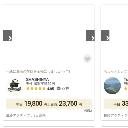
1
/
5
1
/
5
一緒に最高の笑顔を宝物にしましょう(^^)
ちょっとしたこ
SHASHINYA
T
男性 撮影実績29回
男
22件
4.95
19,800
23,760
33
平日
円
土日祝
円
平日
最終アクティブ：3日以内
最終アクティブ