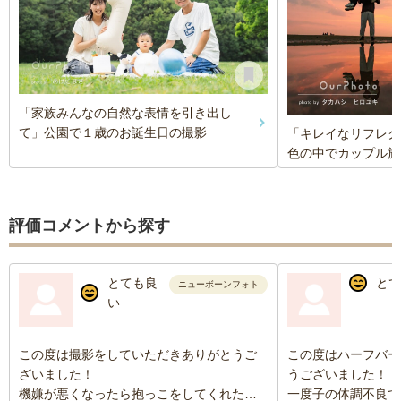
「家族みんなの自然な表情を引き出し
て」公園で１歳のお誕生日の撮影
「キレイなリフレク
色の中でカップル旅
評価コメントから探す
とても良
とて
ニューボーンフォト
い
この度は撮影をしていただきありがとうご
この度はハーフバー
ざいました！
うございました！
機嫌が悪くなったら抱っこをしてくれた
一度子の体調不良で