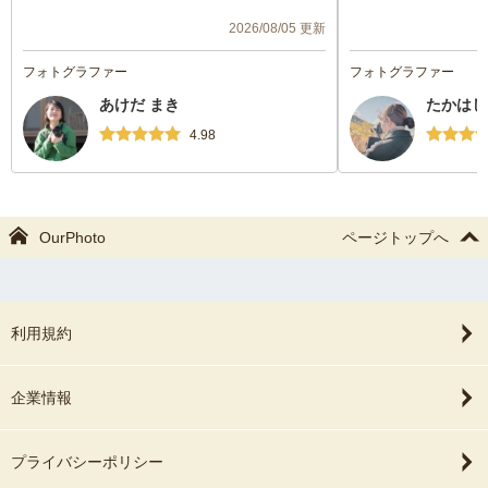
り、上の子にも優しく接してくださりいい
とになりましたが、
2026/08/05 更新
写真がとれました！！
助かりました。
撮影の小物もたくさん用意していただきま
当日の撮影はとても
フォトグラファー
フォトグラファー
した⭐️
ーテンの開閉など具
あけだ まき
たかはし
また機会があればお願いしたいです！
たのでスムーズに撮
写真もよい仕上がり
4.98
す。どの写真もかわ
ます☺️
また機会があれば撮
す。
OurPhoto
ページトップへ
利用規約
企業情報
プライバシーポリシー