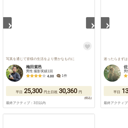
写真を通じて皆様の生活をより豊かなものに
迷ったらまずは
梅田紫邑
佐
男性 撮影実績1回
男
1件
4.00
25,300
30,360
13
平日
円
土日祝
円
平日
最終アクティブ：3日以内
最終アクティブ
1
/
5