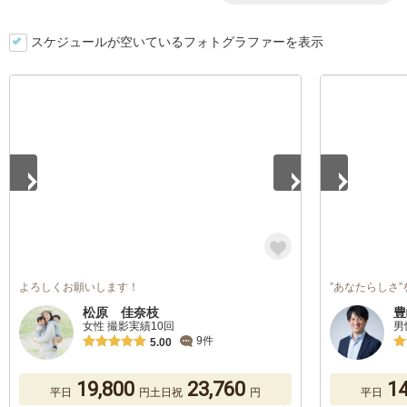
スケジュールが空いているフォトグラファーを表示
1
/
5
1
/
5
よろしくお願いします！
”あなたらしさ
松原 佳奈枝
豊
女性 撮影実績10回
男
9件
5.00
19,800
23,760
14
平日
円
土日祝
円
平日