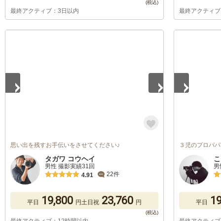
最終アクティブ：3日以内
最終アクティブ
1
/
5
1
/
5
思い出を残すお手伝いをさせてください♪
３児のプロパパ
タガワ コウヘイ
こ
男性 撮影実績31回
男
22件
4.91
19,800
23,760
19
平日
円
土日祝
円
平日