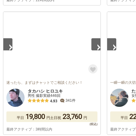
最終アクティブ：12時間以内
最終アクティブ
1
/
5
1
/
5
迷ったら、まずはチャットでご相談ください！
一瞬一瞬の大切
タカハシ ヒロユキ
た
男性 撮影実績446回
女
341件
4.93
19,800
23,760
22
平日
円
土日祝
円
平日
最終アクティブ：3時間以内
最終アクティブ