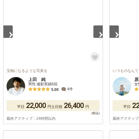
1
/
5
1
/
5
宝物になるような写真を
いつものなんて
上田 純
原
男性 撮影実績6回
女
4件
5.00
22,000
26,400
22
平日
円
土日祝
円
平日
最終アクティブ：24時間以内
最終アクティブ
1
/
5
1
/
5