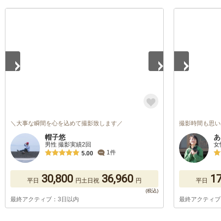
1
/
5
1
/
5
＼大事な瞬間を心を込めて撮影致します／
撮影時間も思い
帽子悠
あ
男性 撮影実績2回
女
1件
5.00
30,800
36,960
17
平日
円
土日祝
円
平日
最終アクティブ：3日以内
最終アクティブ