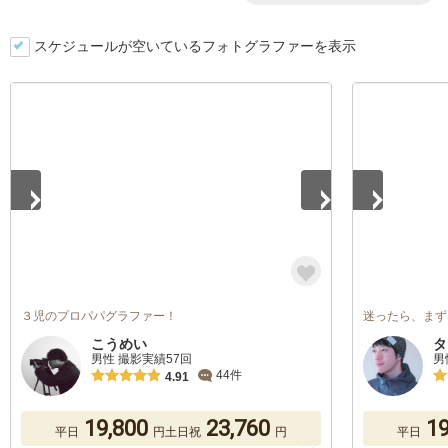
スケジュールが空いているフォトグラファーを表示
1
/
5
1
/
5
３児のプロパパグラファー！
迷ったら、まず
こうめい
タ
男性 撮影実績57回
男
44件
4.91
19,800
23,760
19
平日
円
土日祝
円
平日