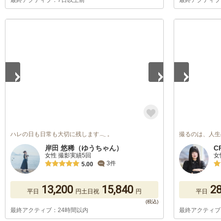
最終アクティブ：7日以上前
最終アクティブ
1
/
5
1
/
5
ハレの日も日常も大切に残します‪𓂃 𓈒
撮るのは、人生
岸田 悠稀（ゆうちゃん）
C
女性 撮影実績5回
女
3件
5.00
13,200
15,840
28
平日
円
土日祝
円
平日
最終アクティブ：24時間以内
最終アクティブ