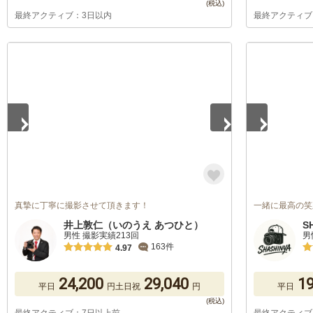
最終アクティブ：3日以内
最終アクティブ
1
/
5
1
/
5
真摯に丁寧に撮影させて頂きます！
一緒に最高の笑
井上敦仁（いのうえ あつひと）
S
男性 撮影実績213回
男
163件
4.97
24,200
29,040
19
平日
円
土日祝
円
平日