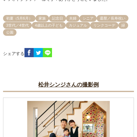
初夏（5月6月）
家族
記念日
夫婦
シニア
還暦／長寿祝い
3世代／4世代
4歳以上の子ども
カジュアル
リンクコーデ
緑
公園
シェアする
松井シンジさんの撮影例