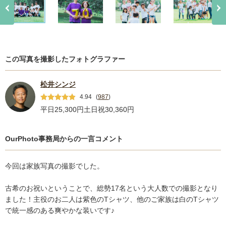
この写真を撮影したフォトグラファー
松井シンジ
4.94
(
987
)
平日25,300円
土日祝30,360円
OurPhoto事務局からの一言コメント
今回は家族写真の撮影でした。
古希のお祝いということで、総勢17名という大人数での撮影となり
ました！主役のお二人は紫色のTシャツ、他のご家族は白のTシャツ
で統一感のある爽やかな装いです♪