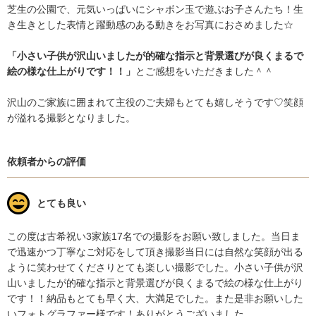
芝生の公園で、元気いっぱいにシャボン玉で遊ぶお子さんたち！生
き生きとした表情と躍動感のある動きをお写真におさめました☆
「小さい子供が沢山いましたが的確な指示と背景選びが良くまるで
絵の様な仕上がりです！！」
とご感想をいただきました＾＾
沢山のご家族に囲まれて主役のご夫婦もとても嬉しそうです♡笑顔
が溢れる撮影となりました。
依頼者からの評価
とても良い
この度は古希祝い3家族17名での撮影をお願い致しました。当日ま
で迅速かつ丁寧なご対応をして頂き撮影当日には自然な笑顔が出る
ように笑わせてくださりとても楽しい撮影でした。小さい子供が沢
山いましたが的確な指示と背景選びが良くまるで絵の様な仕上がり
です！！納品もとても早く大、大満足でした。また是非お願いした
いフォトグラファー様です！ありがとうございました。