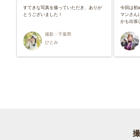
すてきな写真を撮っていただき、ありが
今回は初
とうございました！
マンさん
かも出張
こと、夏
撮影：千葉県
ましたが
る素敵な
ひとみ
撮影中に
い、大人
リラック
感動しか
にはまた
らしい写
した。