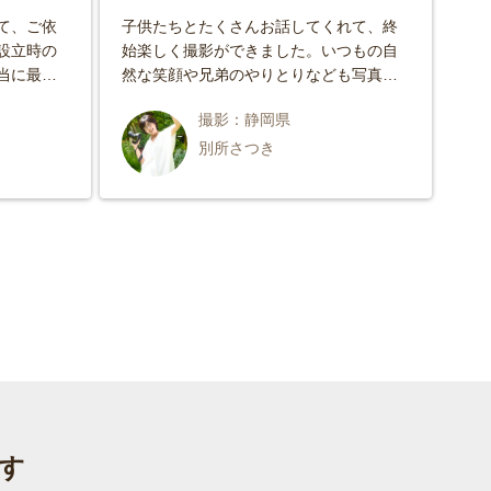
て、ご依
子供たちとたくさんお話してくれて、終
新
設立時の
始楽しく撮影ができました。いつもの自
た
当に最高
然な笑顔や兄弟のやりとりなども写真に
更
お願いし
おさめていただきとても感謝していま
だ
撮影：静岡県
ざいまし
す。
い
別所さつき
す