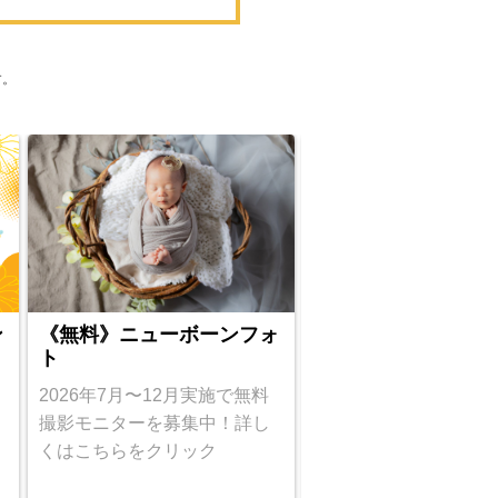
す。
ン
《無料》ニューボーンフォ
ニューボーンフォト
ト
全ガイドライン
2026年7月〜12月実施で無料
ライセンス取得で安心
撮影モニターを募集中！詳し
撮影を提供します！
くはこちらをクリック