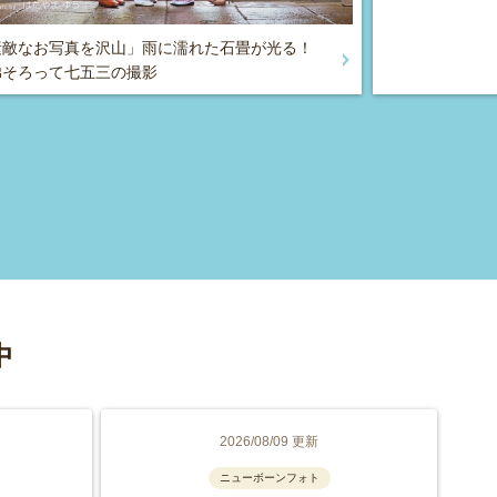
素敵なお写真を沢山」雨に濡れた石畳が光る！
弟そろって七五三の撮影
中
2026/08/09 更新
ニューボーンフォト