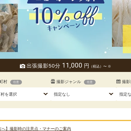
11,000
出張撮影50分
円
（税込）〜 ※
町村
撮影ジャンル
撮影
任意
任意
方へ】撮影時の注意点・マナーのご案内