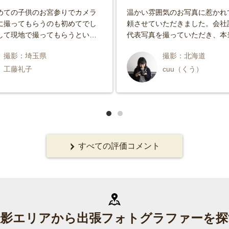
めての子供のお宮参りでカメラ
温かい雰囲気のお写真に惹かれ
に撮ってもらうのも初めてでし
頼させていただきました。会社
して現地で撮ってもらうという
代表写真を撮っていただき、本
日ということもあり不安もあり
の一枚になりました。またぜひ
撮影：埼玉県
撮影：北海道
結果的に家族の一生の宝物にな
たいと思います。ありがとうご
写真を撮っていただきました。
た。
工藤礼子
cuu（くう）
は優しい声掛け、子供への気遣
にも気配りしていただき自然に
スして撮影出来たことは感謝と
ありません。 子供の節目の行事
お願いしようと思います。 素晴
真を本当にありがとうございま
すべての評価コメント
撮影エリアから出張フォトグラファーを探