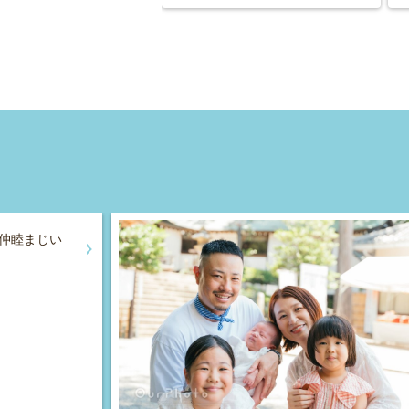
仲睦まじい