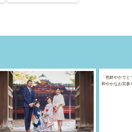
「色鮮やかでと
和やかなお宮参