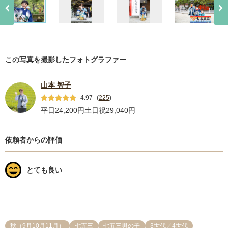
この写真を撮影したフォトグラファー
山本 智子
4.97
(
225
)
平日24,200円
土日祝29,040円
依頼者からの評価
とても良い
秋（9月10月11月）
七五三
七五三男の子
3世代／4世代