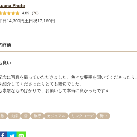
Luana Photo
4.89
(
70
)
平日14,300円
土日祝17,160円
の評価
も良い
記念に写真を撮っていただきました。色々な要望を聞いてくださったり
を紹介してくださったりとても親切でした。

も素敵なものばかりで、お願いして本当に良かったです♬
家族
夫婦
雪
旅行
カジュアル
リンクコーデ
街中