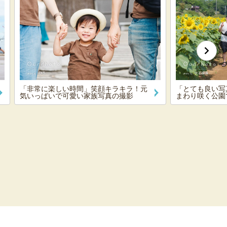
「非常に楽しい時間」笑顔キラキラ！元
「とても良い写
気いっぱいで可愛い家族写真の撮影
まわり咲く公園