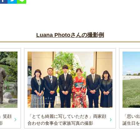
Luana Photoさんの撮影例
」笑顔
「とても綺麗に写していただき」両家顔
「思い出
影
合わせの食事会で家族写真の撮影
誕生日を