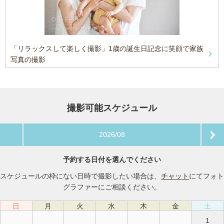
「リラックスして楽しく撮影」1歳の誕生日記念に笑顔で家族
写真の撮影
撮影可能スケジュール
2026/08
予約する日付を選んでください
スケジュールの枠にない日時で撮影したい場合は、
チャット
にてフォト
グラファーにご相談ください。
日
月
火
水
木
金
土
1