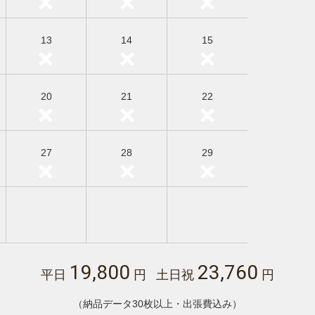
13
14
15
20
21
22
27
28
29
19,800
23,760
平日
円 土日祝
円
（納品データ30枚以上・出張費込み）