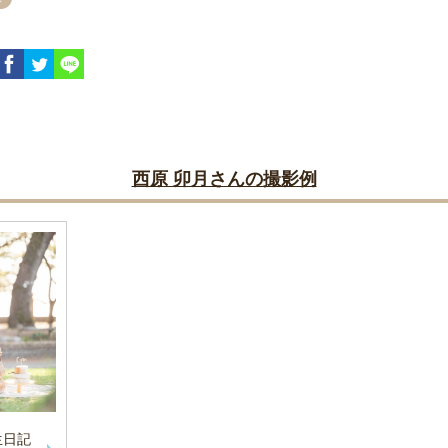
西原 卯月さんの撮影例
生日記