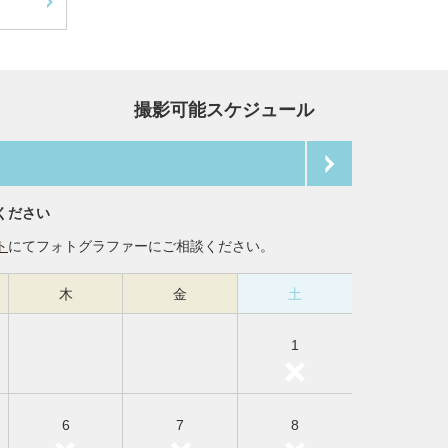
撮影可能スケジュール
ください
ト
にてフォトグラファーにご相談ください。
木
金
土
1
6
7
8