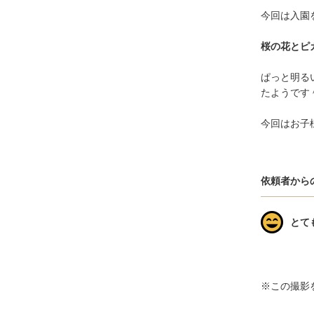
今回は入園
桜の花とピ
ぱっと明る
たようです
今回はお子
依頼者から
とて
※この撮影