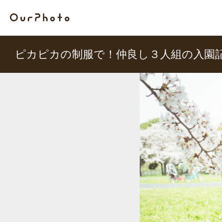
ピカピカの制服で！仲良し３人組の入園