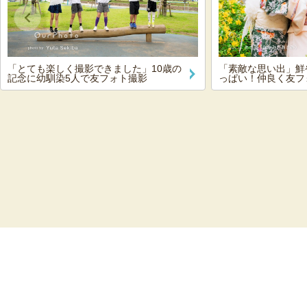
「とても楽しく撮影できました」10歳の
「素敵な思い出」鮮
記念に幼馴染5人で友フォト撮影
っぱい！仲良く友フ