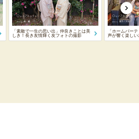
「素敵で一生の思い出」仲良きことは美
「ホームパーテ
しき！長き友情輝く友フォトの撮影
声が響く楽しい