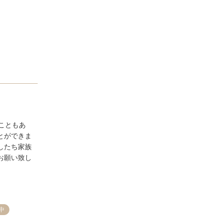
こともあ
とができま
したち家族
お願い致し
中