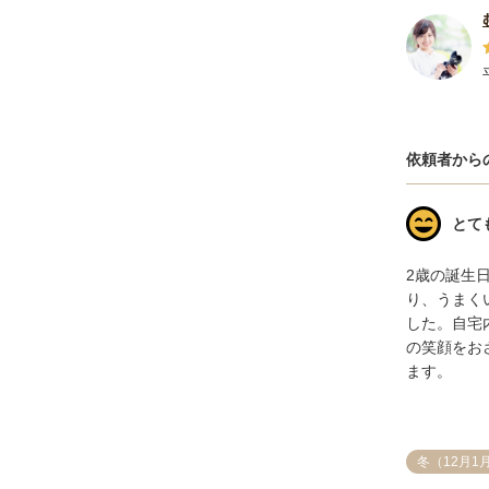
依頼者から
とて
2歳の誕生
り、うまく
した。自宅
の笑顔をお
ます。
冬（12月1