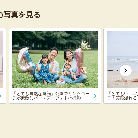
の写真を見る
「とても自然な笑顔」公園でリンクコー
「とてもいい写
デが素敵なバースデーフォトの撮影
デ！笑顔溢れる