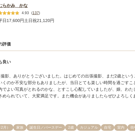
むらかみ かな
4.93
(
137
)
平日17,600円
土日祝21,120円
の評価
も良い
日撮影、ありがとうございました。はじめての出張撮影、まだ2歳という
いくのか不安な部分もありましたが、当日とても楽しい時間を過ごすこ
内でよい写真がとれるのかな、とすこし心配していましたが、娘、わた
さめられていて、大変満足です。また機会がありましたらぜひよろしく
月2月）
家族
誕生日／バースデー
2歳
カジュアル
自宅
室内
街