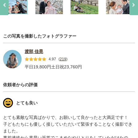
この写真を撮影したフォトグラファー
渡部 佳晃
4.97
(
219
)
平日19,800円
土日祝23,760円
依頼者からの評価
とても良い
とても素敵な写真ばかりで、お願いして良かったと大満足です！

子どもたちにも優しく接していただいて緊張することなく撮影でき
ました。

事前連絡から素早い返答でこまめなやりとりをしていただけたの