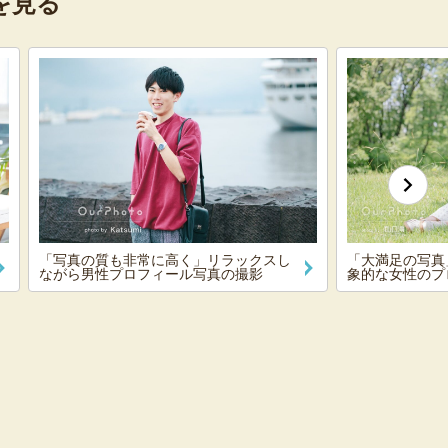
を見る
「写真の質も非常に高く」リラックスし
「大満足の写真
ながら男性プロフィール写真の撮影
象的な女性のプ