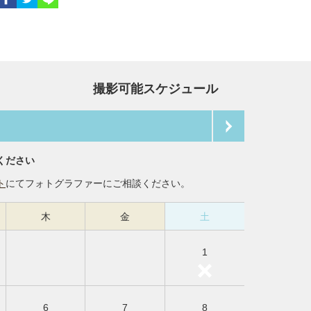
撮影可能スケジュール
ください
ト
にてフォトグラファーにご相談ください。
木
金
土
1
6
7
8