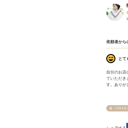
依頼者から
とて
自分のお店
ていただき
す。ありがと
春（3月4月