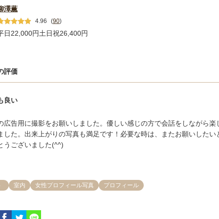
柳澤薫
4.96
(
90
)
平日22,000円
土日祝26,400円
の評価
も良い
の広告用に撮影をお願いしました。優しい感じの方で会話をしながら楽
ました。出来上がりの写真も満足です！必要な時は、またお願いしたい
うございました(^^)
）
室内
女性プロフィール写真
プロフィール