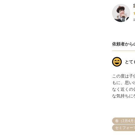
依頼者から
とて
この度は子
もに、思い
なく近くの
な気持ちに
春（3月4月
セミフォー