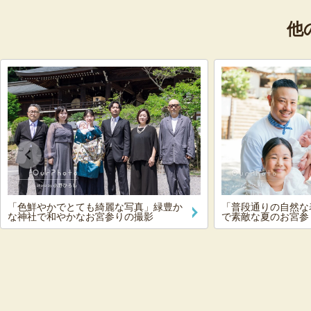
他
「色鮮やかでとても綺麗な写真」緑豊か
「普段通りの自然な
な神社で和やかなお宮参りの撮影
で素敵な夏のお宮参