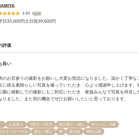
SAMIYA
4.93
(
434
)
平日33,000円
土日祝39,600円
の評価
も良い
供のお宮参りの撮影をお願いし大変お世話になりました。温かく丁寧な
出に残る素晴らしい写真を撮っていただき、心より感謝申し上げます。
公園に移動しての撮影にもご対応いただき、家族みんなで写真を拝見し
なりました。また別の機会でぜひお願いしたいと思っております。
）
お宮参り
3世代／4世代
祖父母と一緒に
赤ちゃん・0歳
マル＆フォーマル
花と一緒に
桜
菜の花
神社仏閣