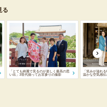
見る
「とても綺麗で見るのが楽しく最高の思
「笑みが溢れる
い出」3世代揃ってお宮参りの撮影
温かな空気感伝