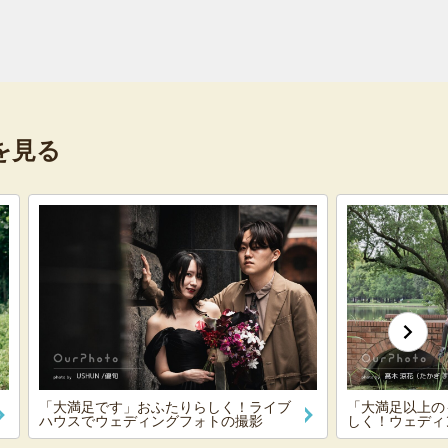
を見る
「大満足です」おふたりらしく！ライブ
「大満足以上の
ハウスでウェディングフォトの撮影
しく！ウェディ