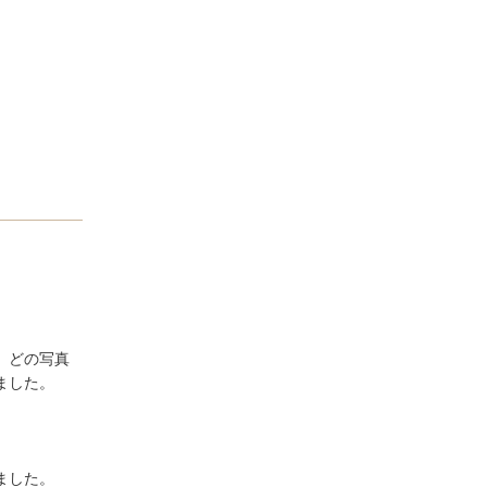
、どの写真
した。

した。
