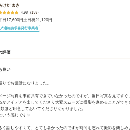
あけだ まき
4.98
(
158
)
平日17,600円
土日祝21,120円
適格請求書発行事業者
の評価
も良い
撮りでお世話になりました。

メージ写真を事前共有できていなかったのですが、当日写真を見てすぐ
るかアイデアを出してくださり大変スムーズに撮影を進めることができま
種類ほど用意しておいてくださり助かりました。

という感じです✨

るく話しやすくて、とても暑かったのですが時間を忘れて撮影を楽しめま