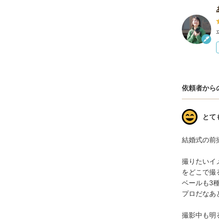
依頼者から
とて
結婚式の前
撮りたいイ
をどこで撮
ベールも3
プロだなあ
撮影中も明