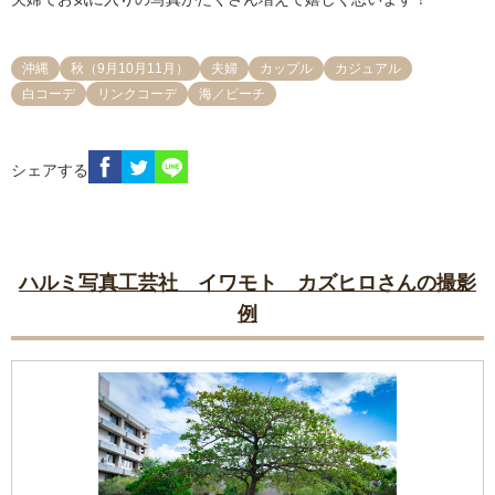
沖縄
秋（9月10月11月）
夫婦
カップル
カジュアル
白コーデ
リンクコーデ
海／ビーチ
シェアする
ハルミ写真工芸社 イワモト カズヒロさんの撮影
例