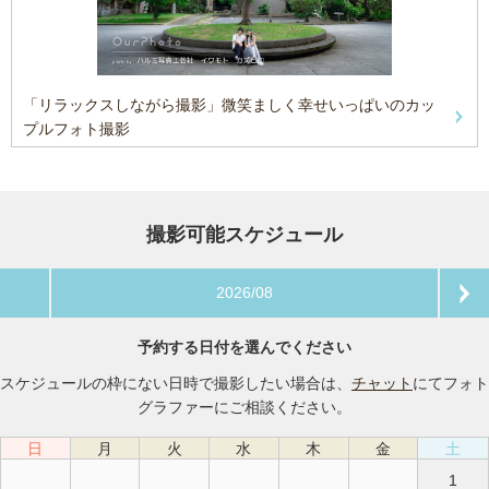
「リラックスしながら撮影」微笑ましく幸せいっぱいのカッ
プルフォト撮影
撮影可能スケジュール
2026/08
予約する日付を選んでください
スケジュールの枠にない日時で撮影したい場合は、
チャット
にてフォト
グラファーにご相談ください。
日
月
火
水
木
金
土
1