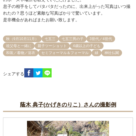
息子の相手をしてバタバタだったのに、出来上がった写真はいつ撮
れたの？思うほど素敵な写真ばかりで驚いています。

是非機会があればまたお願い致します。
秋（9月10月11月）
七五三
七五三男の子
3世代／4世代
祖父母と一緒に
親子ツーショット
4歳以上の子ども
和装／着物／浴衣
セミフォーマル＆フォーマル
緑
神社仏閣
シェアする
蔭木 典子(かげきのりこ）さんの撮影例