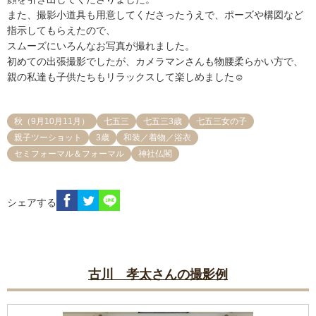
また、撮影小道具も用意してくださったうえで、ポーズや構図など
指示してもらえたので、

スムーズにいろんなお写真が撮れました。

初めての出張撮影でしたが、カメラマンさんも物腰柔らかい方で、
親の私達も子供たちもリラックスして楽しめました☺️
秋（9月10月11月）
七五三
七五三3歳
七五三女の子
親子ツーショット
3歳
和装／着物／浴衣
セミフォーマル＆フォーマル
神社仏閣
シェアする
古川 孝太さんの撮影例