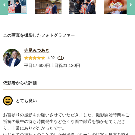
この写真を撮影したフォトグラファー
寺尾みつあき
4.92
(
91
)
平日17,600円
土日祝21,120円
依頼者からの評価
とても良い
お宮参りの撮影をお願いさせていただきました。撮影開始時間やご
祈祷の最中の待ち時間発生など色々な面で融通を効かせてくださ
り、非常にありがたかったです。

はじめての神社とのことでしたが撮影パターンの提案も見本を交え