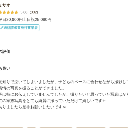
ミサオ
5.00
(
332
)
平日20,900円
土日祝25,080円
適格請求書発行事業者
の評価
も良い
見知りで泣いてしまいましたが、子どものペースに合わせながら撮影し
表情の写真を撮ることができました。

等は特にお伝えしていませんでしたが、撮りたいと思っていた写真ばか
ての家族写真をとても綺麗に撮っていただけて嬉しいです✨

ありましたら是非お願いしたいです☺️