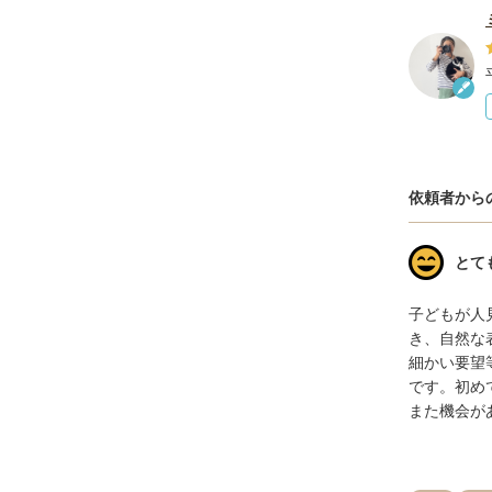
依頼者から
とて
子どもが人
き、自然な
細かい要望
です。初め
また機会が