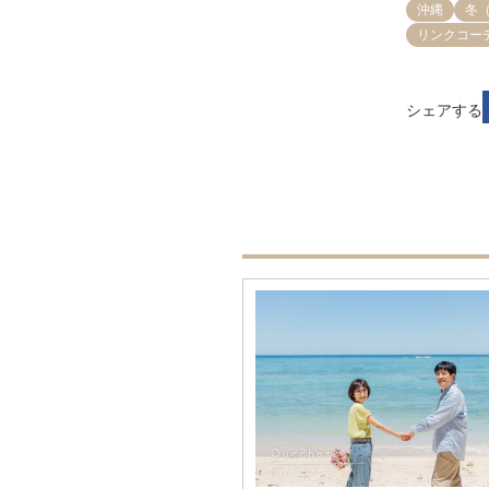
沖縄
冬（
リンクコー
シェアする