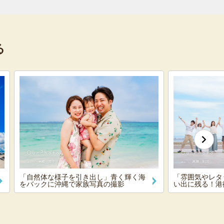
る
「自然体な様子を引き出し」青く輝く海
「雰囲気やレタ
をバックに沖縄で家族写真の撮影
い出に残る！港