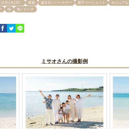
12月1月2月）
家族
誕生日／バースデー
親子ツーショット
カジュアル
デ
緑
海／ビーチ
ミサオさんの撮影例