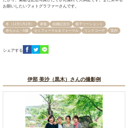
お願いしたいフォトグラファーさんです。
冬（12月1月2月）
家族
結婚記念日
親子ツーショット
赤ちゃん・0歳
セミフォーマル＆フォーマル
リンクコーデ
室内
シェアする
伊那 美沙（黒木）さんの撮影例