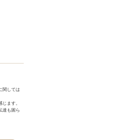
に関しては
じます。

私達も困ら