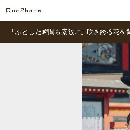
「ふとした瞬間も素敵に」咲き誇る花を