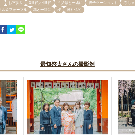
）
お宮参り
3世代／4世代
祖父母と一緒に
親子ツーショット
赤ちゃ
マル＆フォーマル
花と一緒に
桜
神社仏閣
最知啓太さんの撮影例