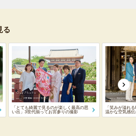
見る
「とても綺麗で見るのが楽しく最高の思
「笑みが溢れる
い出」3世代揃ってお宮参りの撮影
温かな空気感伝