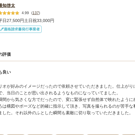
最知啓太
4.99
(
137
)
平日27,500円
土日祝33,000円
適格請求書発行事業者
の評価
も良い
リオが好みのイメージだったので依頼させていただきました。仕上がり
で、当日のことが思い出されるようなものになっていてました。

瞬間から気さくな方でだったので、変に緊張せず自然体で映れたように感
ろは構図やポーズなど的確に指示して頂き、写真を撮られるのが苦手な
ました。それ以外のふとした瞬間も素敵に切り取っていただきました。