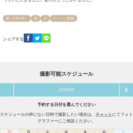
春（3月4月）
緑
犬
ペット／動物
シェアする
撮影可能スケジュール
2026/08
予約する日付を選んでください
スケジュールの枠にない日時で撮影したい場合は、
チャット
にてフォト
グラファーにご相談ください。
日
月
火
水
木
金
土