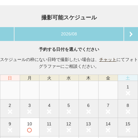
撮影可能スケジュール
2026/08
予約する日付を選んでください
スケジュールの枠にない日時で撮影したい場合は、
チャット
にてフォト
グラファーにご相談ください。
日
月
火
水
木
金
土
1
2
3
4
5
6
7
8
9
10
11
12
13
14
15