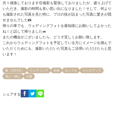
共々感激しております😊撮影も緊張しておりましたが、盛り上げて
いただき、撮影の時間も良い思い出になりました！そして、何より
も撮影された写真を見た時に、プロの技が詰まった写真に驚きが隠
せませんでした📸

帰りの車でも、ウェディングフォトを最知様にお願いしてよかった
ね！と話して帰りました🚗

またの機会がございましたら、どうぞ宜しくお願い致します。

これからウェディングフォトを予定している方にイメージを掴んで
いただくためにも、撮影いただいた写真もご活用いただけたらと思
います！
春（3月4月）
ウェディング
夫婦
カップル
ドレスアップ
花と一緒に
公園
シェアする