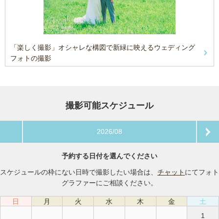
「楽しく撮影」オシャレな構図で新緑に映えるウェディング
フォトの撮影
撮影可能スケジュール
2026/08
予約する日付を選んでください
スケジュールの枠にない日時で撮影したい場合は、
チャット
にてフォト
グラファーにご相談ください。
日
月
火
水
木
金
土
1