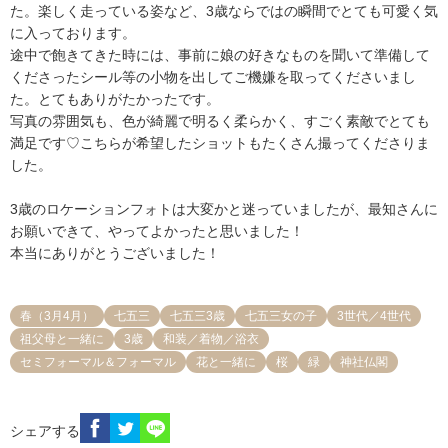
た。楽しく走っている姿など、3歳ならではの瞬間でとても可愛く気
に入っております。

途中で飽きてきた時には、事前に娘の好きなものを聞いて準備して
くださったシール等の小物を出してご機嫌を取ってくださいまし
た。とてもありがたかったです。

写真の雰囲気も、色が綺麗で明るく柔らかく、すごく素敵でとても
満足です♡こちらが希望したショットもたくさん撮ってくださりま
した。

3歳のロケーションフォトは大変かと迷っていましたが、最知さんに
お願いできて、やってよかったと思いました！

本当にありがとうございました！
春（3月4月）
七五三
七五三3歳
七五三女の子
3世代／4世代
祖父母と一緒に
3歳
和装／着物／浴衣
セミフォーマル＆フォーマル
花と一緒に
桜
緑
神社仏閣
シェアする