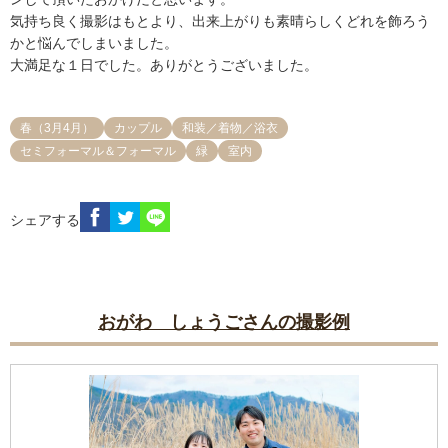
気持ち良く撮影はもとより、出来上がりも素晴らしくどれを飾ろう
かと悩んでしまいました。

大満足な１日でした。ありがとうございました。
春（3月4月）
カップル
和装／着物／浴衣
セミフォーマル＆フォーマル
緑
室内
シェアする
おがわ しょうごさんの撮影例