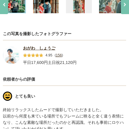
この写真を撮影したフォトグラファー
おがわ しょうご
4.95
(
156
)
平日17,600円
土日祝21,120円
依頼者からの評価
とても良い
終始リラックスしたムードで撮影していただきました。

以前から何度も来ている場所でもフレームに映ると全く違う表情に
なり、こんな素敵な場所だったのかと再認識。それも事前にロケハ
ンして頂いたおかげだと思います。
