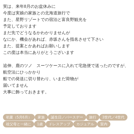
実は、来年8月のお盆休みに

今度は実娘の家族との北海道旅行で

また、星野リゾートでの宿泊と富良野観光を

予定しております

まだ先でどうなるかわかりませんが

なにか、機会があれば、赤坂さんを指名させて下さい

また、提案とかあればお願いします

この度は本当にありがとうございます

追伸、鹿のツノ　スーツケースに入れて宅急便で送ったのですが、
航空法にひっかかり

船での発送に切り替わり、いまだ荷物が

届いてません

大事に飾っておきます。

初夏（5月6月）
家族
誕生日／バースデー
旅行
3世代／4世代
祖父母と一緒に
1歳
ドレスアップ
カジュアル
室内