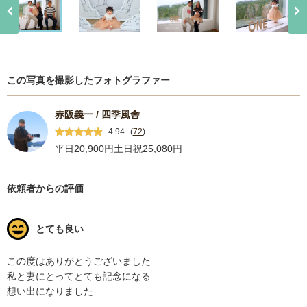
この写真を撮影したフォトグラファー
赤阪義一 / 四季風舎
4.94
(
72
)
平日20,900円
土日祝25,080円
依頼者からの評価
とても良い
この度はありがとうございました

私と妻にとってとても記念になる

想い出になりました
