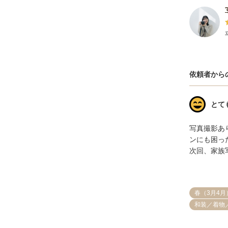
依頼者から
とて
写真撮影あ
ンにも困っ
次回、家族
春（3月4月
和装／着物