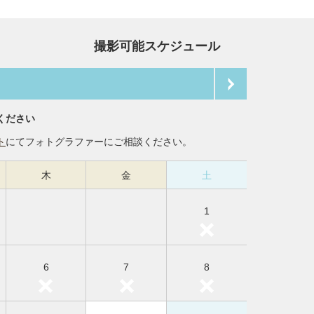
撮影可能スケジュール
ください
ト
にてフォトグラファーにご相談ください。
木
金
土
1
6
7
8