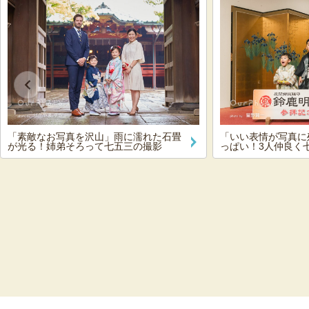
「素敵なお写真を沢山」雨に濡れた石畳
「いい表情が写真に
が光る！姉弟そろって七五三の撮影
っぱい！3人仲良く