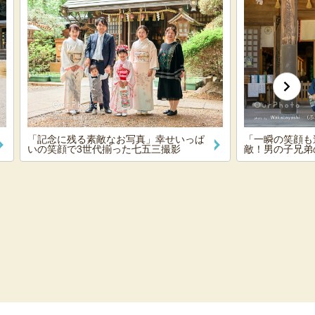
「記念に残る素敵なお写真」幸せいっぱ
「一瞬の笑顔も
いの笑顔で3世代揃った七五三撮影
敵！男の子兄弟