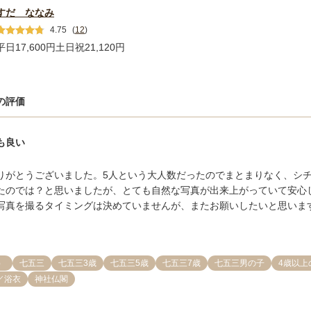
すだ ななみ
4.75
(
12
)
平日17,600円
土日祝21,120円
の評価
も良い
りがとうございました。5人という大人数だったのでまとまりなく、シ
たのでは？と思いましたが、とても自然な写真が出来上がっていて安心し
写真を撮るタイミングは決めていませんが、またお願いしたいと思いま
）
七五三
七五三3歳
七五三5歳
七五三7歳
七五三男の子
4歳以上
／浴衣
神社仏閣