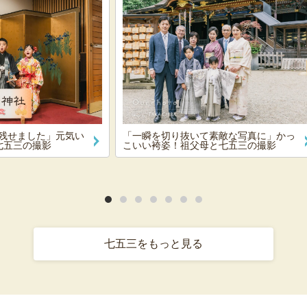
残せました」元気い
「一瞬を切り抜いて素敵な写真に」かっ
七五三の撮影
こいい袴姿！祖父母と七五三の撮影
七五三をもっと見る