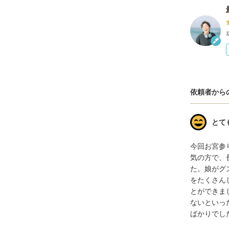
依頼者から
とて
今回お宮参
気の方で、
た。娘がグ
をたくさん
とができま
ないといっ
ばかりでし