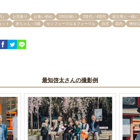
月）
お宮参り
お食い初め
100日祝い
3世代／4世代
祖父母と一緒に
ョット
赤ちゃん・0歳
セミフォーマル＆フォーマル
自宅
室内
神社
最知啓太さんの撮影例