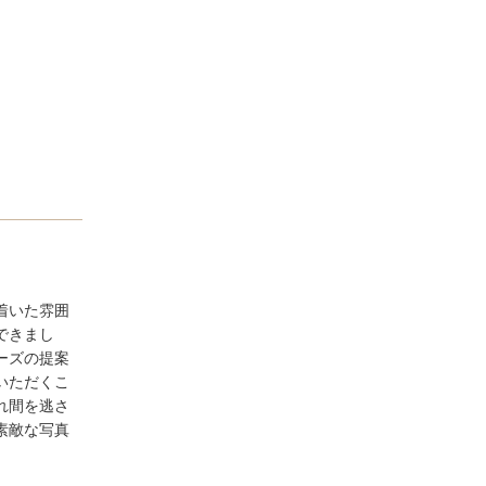
着いた雰囲
できまし
ーズの提案
いただくこ
れ間を逃さ
素敵な写真