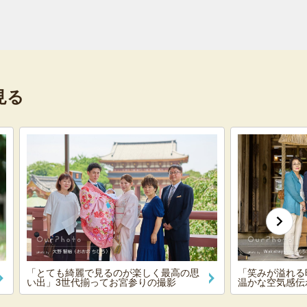
見る
「とても綺麗で見るのが楽しく最高の思
「笑みが溢れる
い出」3世代揃ってお宮参りの撮影
温かな空気感伝