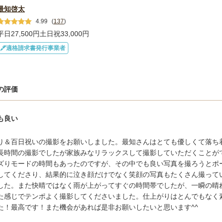
最知啓太
4.99
(
137
)
平日27,500円
土日祝33,000円
適格請求書発行事業者
の評価
も良い
り＆百日祝いの撮影をお願いしました。最知さんはとても優しくて落ち
長時間の撮影でしたが家族みなリラックスして撮影していただくことが
ズりモードの時間もあったのですが、その中でも良い写真を撮ろうとポ
してくださり、結果的に泣き顔だけでなく笑顔の写真もたくさん撮って
した。また快晴ではなく雨が上がってすぐの時間帯でしたが、一瞬の晴
た感じでテンポよく撮影してくださいました。仕上がりはとんでもなく
た！最高です！また機会があれば是非お願いしたいと思います^^