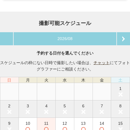
撮影可能スケジュール
2026/08
予約する日付を選んでください
スケジュールの枠にない日時で撮影したい場合は、
チャット
にてフォト
グラファーにご相談ください。
日
月
火
水
木
金
土
1
2
3
4
5
6
7
8
9
10
11
12
13
14
15