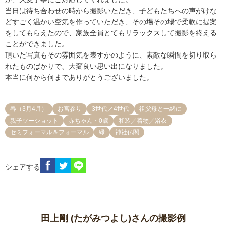
当日は待ち合わせの時から撮影いただき、子どもたちへの声がけな
どすごく温かい空気を作っていただき、その場その場で柔軟に提案
をしてもらえたので、家族全員とてもリラックスして撮影を終える
ことができました。

頂いた写真もその雰囲気を表すかのように、素敵な瞬間を切り取ら
れたものばかりで、大変良い思い出になりました。

本当に何から何までありがとうございました。
春（3月4月）
お宮参り
3世代／4世代
祖父母と一緒に
親子ツーショット
赤ちゃん・0歳
和装／着物／浴衣
セミフォーマル＆フォーマル
緑
神社仏閣
シェアする
田上剛 (たがみつよし)さんの撮影例