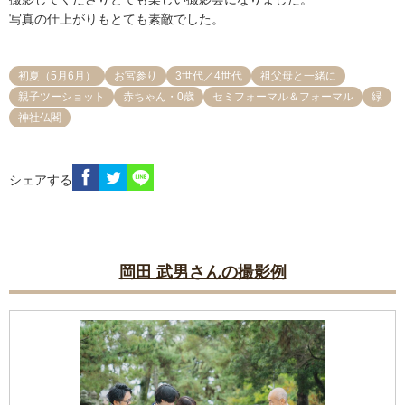
写真の仕上がりもとても素敵でした。
初夏（5月6月）
お宮参り
3世代／4世代
祖父母と一緒に
親子ツーショット
赤ちゃん・0歳
セミフォーマル＆フォーマル
緑
神社仏閣
シェアする
岡田 武男さんの撮影例