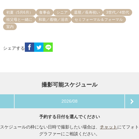
初夏（5月6月）
食事会
シニア
還暦／長寿祝い
3世代／4世代
祖父母と一緒に
和装／着物／浴衣
セミフォーマル＆フォーマル
室内
シェアする
撮影可能スケジュール
2026/08
予約する日付を選んでください
スケジュールの枠にない日時で撮影したい場合は、
チャット
にてフォト
グラファーにご相談ください。