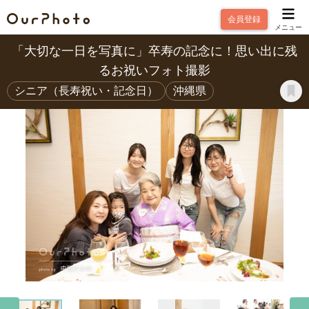
会員登録
メニュー
「大切な一日を写真に」卒寿の記念に！思い出に残
るお祝いフォト撮影
シニア（長寿祝い・記念日）
沖縄県