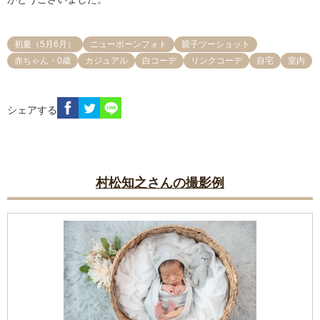
初夏（5月6月）
ニューボーンフォト
親子ツーショット
赤ちゃん・0歳
カジュアル
白コーデ
リンクコーデ
自宅
室内
シェアする
村松知之さんの撮影例