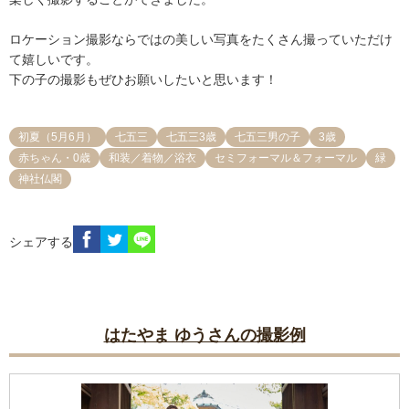
ロケーション撮影ならではの美しい写真をたくさん撮っていただけ
て嬉しいです。

下の子の撮影もぜひお願いしたいと思います！
初夏（5月6月）
七五三
七五三3歳
七五三男の子
3歳
赤ちゃん・0歳
和装／着物／浴衣
セミフォーマル＆フォーマル
緑
神社仏閣
シェアする
はたやま ゆうさんの撮影例