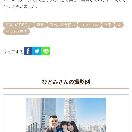
とうございました。
初夏（5月6月）
家族
還暦／長寿祝い
カジュアル
自宅
犬
ペット／動物
シェアする
ひとみさんの撮影例