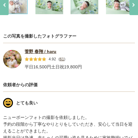
この写真を撮影したフォトグラファー
菅野 春翔 / haru
4.92
(
61
)
平日16,500円
土日祝19,800円
依頼者からの評価
とても良い
ニューボーンフォトの撮影を依頼しました。

予約の段階から丁寧なやりとりをしていただき、安心して当日を迎
えることができました。

撮影当日は急遽、赤ちゃんの可愛い姿を見るために家族勢揃いでバ