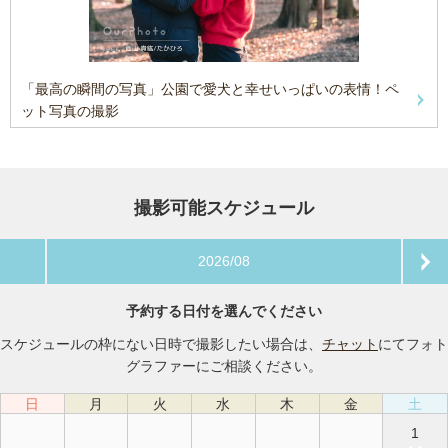
「最高の瞬間の写真」公園で愛犬と幸せいっぱいの表情！ペ
ット写真の撮影
撮影可能スケジュール
2026/08
予約する日付を選んでください
スケジュールの枠にない日時で撮影したい場合は、
チャット
にてフォト
グラファーにご相談ください。
日
月
火
水
木
金
土
1