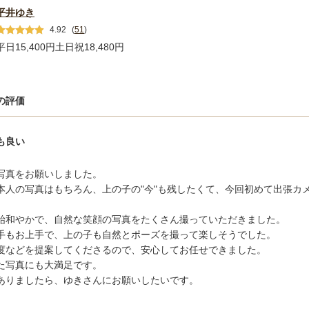
平井ゆき
4.92
(
51
)
平日15,400円
土日祝18,480円
の評価
も良い
写真をお願いしました。

本人の写真はもちろん、上の子の"今"も残したくて、今回初めて出張カ
始和やかで、自然な笑顔の写真をたくさん撮っていただきました。

手もお上手で、上の子も自然とポーズを撮って楽しそうでした。

度などを提案してくださるので、安心してお任せできました。

た写真にも大満足です。

ありましたら、ゆきさんにお願いしたいです。