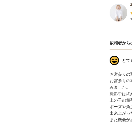
依頼者から
とて
お宮参りの
お宮参りの
みました。

撮影中は終
上の子の相
ポーズや角
出来上がっ
また機会が