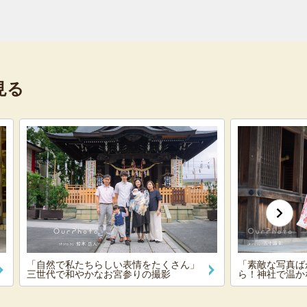
見る
「自然で私たちらしい表情をたくさん」
「素敵な写真ば
三世代で和やかなお宮参りの撮影
ら！神社で温か