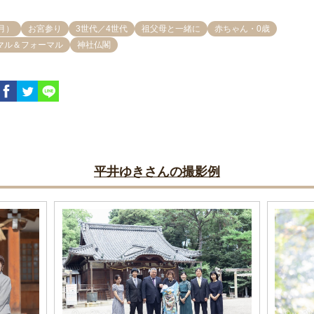
月）
お宮参り
3世代／4世代
祖父母と一緒に
赤ちゃん・0歳
マル＆フォーマル
神社仏閣
平井ゆきさんの撮影例