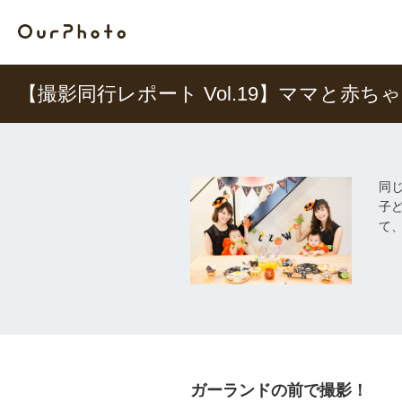
【撮影同行レポート Vol.19】ママと赤
同
子
て
ガーランドの前で撮影！