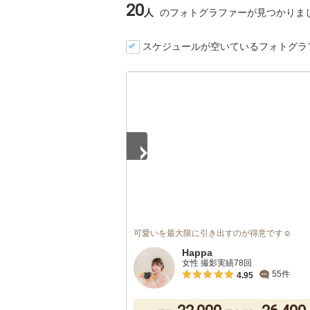
20
人
のフォトグラファーが見つかりま
スケジュールが空いているフォトグラ
1
/
5
可愛いを最大限に引き出すのが得意です☺️
Happa
女性 撮影実績78回
55件
4.95