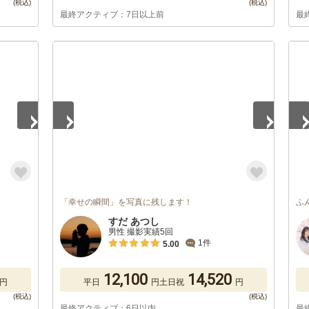
最終アクティブ：7日以上前
最
1
/
5
1
/
「幸せの瞬間」を写真に残します！
ふ
すだ あつし
男性 撮影実績5回
1件
5.00
12,100
14,520
円
平日
円
土日祝
円
最終アクティブ：6日以内
最