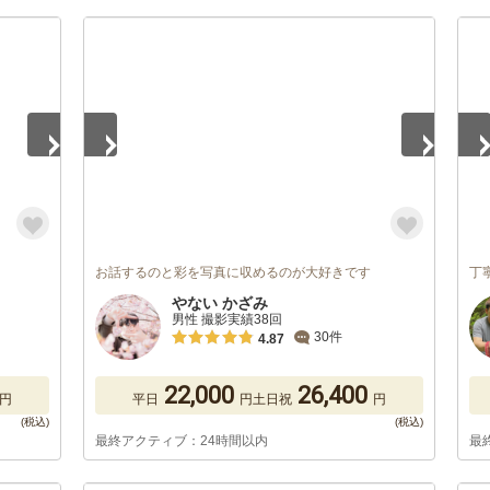
1
/
5
1
/
お話するのと彩を写真に収めるのが大好きです
丁
やない かざみ
男性 撮影実績38回
30件
4.87
22,000
26,400
円
平日
円
土日祝
円
最終アクティブ：24時間以内
最