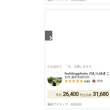
1
/
5
心を込めて、「今」を残します☺︎︎
fruhlingphoto のむらゆきこ
女性 撮影実績50回
35件
4.94
26,400
31,680
平日
円
土日祝
最終アクティブ：6日以内