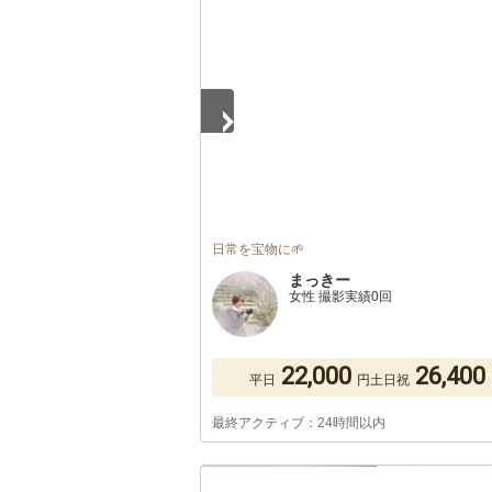
1
/
4
日常を宝物に🌱
まっきー
女性 撮影実績0回
22,000
26,400
平日
円
土日祝
最終アクティブ：24時間以内
1
/
5