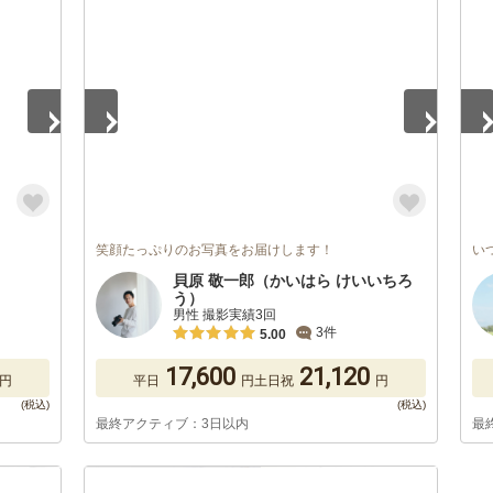
1
/
5
1
/
笑顔たっぷりのお写真をお届けします！
い
貝原 敬一郎（かいはら けいいちろ
う）
男性 撮影実績3回
3件
5.00
17,600
21,120
円
平日
円
土日祝
円
最終アクティブ：3日以内
最
1
/
5