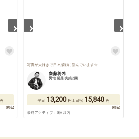
写真が大好きで日々撮影に励んでいます☆
齋藤将希
男性 撮影実績2回
13,200
15,840
円
平日
円
土日祝
円
最終アクティブ：6日以内