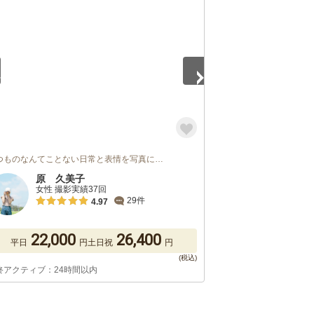
5
つものなんてことない日常と表情を写真に…
原 久美子
女性 撮影実績37回
29件
4.97
22,000
26,400
平日
円
土日祝
円
終アクティブ：24時間以内