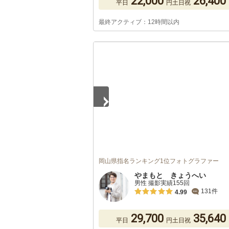
22,000
26,400
平日
円
土日祝
最終アクティブ：12時間以内
1
/
5
岡山県指名ランキング1位フォトグラファー
やまもと きょうへい
男性 撮影実績155回
131件
4.99
29,700
35,640
平日
円
土日祝