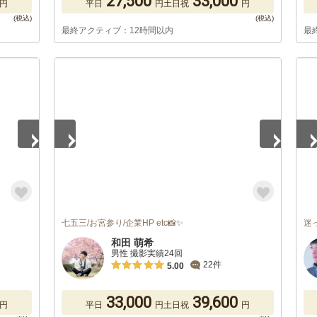
27,500
33,000
円
平日
円
土日祝
円
最終アクティブ：12時間以内
最
1
/
5
1
/
七五三/お宮参り/企業HP etc📸✨
迷
和田 萌希
男性 撮影実績24回
22件
5.00
33,000
39,600
円
平日
円
土日祝
円