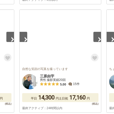
1
/
5
1
/
自然な笑顔の写真を撮っています
ち
三原由宇
男性 撮影実績20回
15件
5.00
14,300
17,160
円
平日
円
土日祝
円
最終アクティブ：24時間以内
最