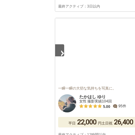
最終アクティブ：3日以内
1
/
5
一瞬一瞬の大切な気持ちを写真に。
たかはし ゆり
女性 撮影実績104回
95件
5.00
22,000
26,400
平日
円
土日祝
最終アクティブ：12時間以内