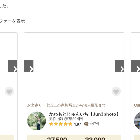
した。
ファーを表示
1
/
5
1
/
お宮参り・七五三の家族写真から法人撮影まで
Ou
かわもとじゅんいち【Jun3photo】
男性 撮影実績514回
447件
4.97