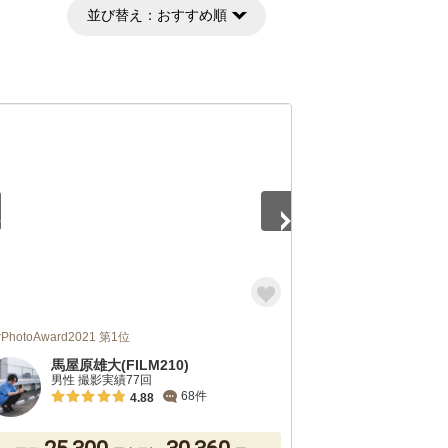
並び替え：
おすすめ順
5
rPhotoAward2021 第1位
馬屋原雄大(FILM210)
男性 撮影実績77回
68件
4.88