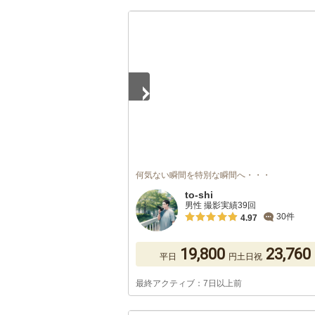
1
/
5
何気ない瞬間を特別な瞬間へ・・・
to-shi
男性 撮影実績39回
30件
4.97
19,800
23,760
平日
円
土日祝
最終アクティブ：7日以上前