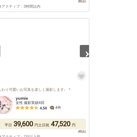
終アクティブ：3時間以内
5
んわり可愛いお写真を楽しく撮影します♩＊
yumie
女性 撮影実績4回
4件
4.50
39,600
47,520
平日
円
土日祝
円
終アクティブ：7日以上前