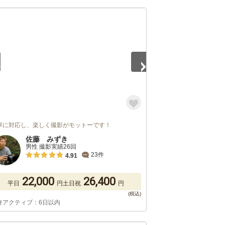
5
寧に対応し、楽しく撮影がモットーです！
佐藤 みずき
男性 撮影実績26回
23件
4.91
22,000
26,400
平日
円
土日祝
円
終アクティブ：6日以内