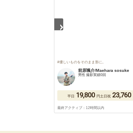
#優しいものをそのまま形に。
前原颯介/Maehara sosuke
男性 撮影実績0回
19,800
23,760
平日
円
土日祝
最終アクティブ：12時間以内