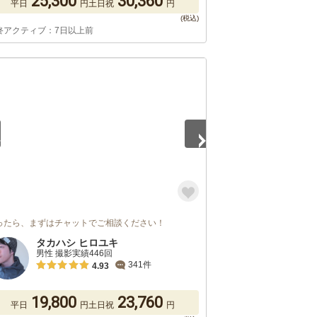
25,300
30,360
平日
円
土日祝
円
終アクティブ：7日以上前
5
ったら、まずはチャットでご相談ください！
タカハシ ヒロユキ
男性 撮影実績446回
341件
4.93
19,800
23,760
平日
円
土日祝
円