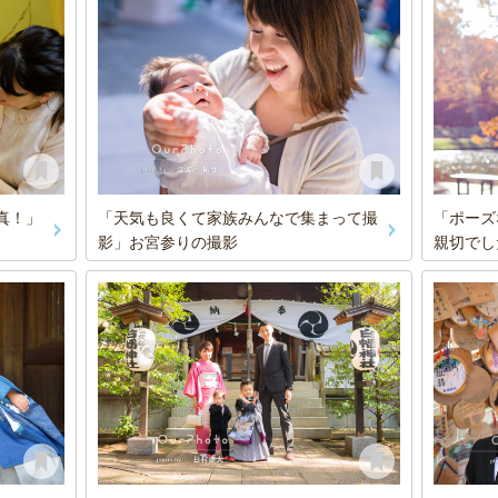
「天気も良くて家族みんなで集まって撮
真！」
「ポーズ
影」お宮参りの撮影
親切でし