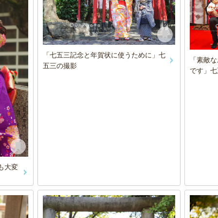
「七五三記念と年賀状に使うために」七
「素敵な
五三の撮影
です」七
も大変