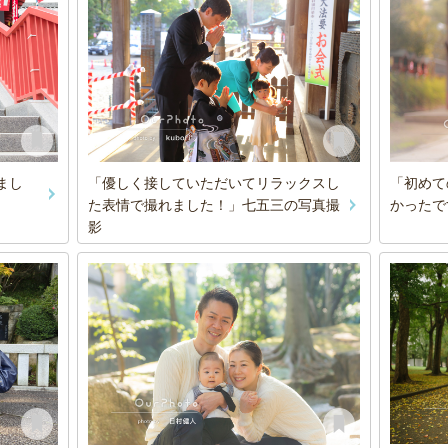
まし
「優しく接していただいてリラックスし
「初めて
た表情で撮れました！」七五三の写真撮
かったで
影