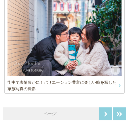
街中で表情豊かに！バリエーション豊富に楽しい時を写した
家族写真の撮影
次のペー
ページ1