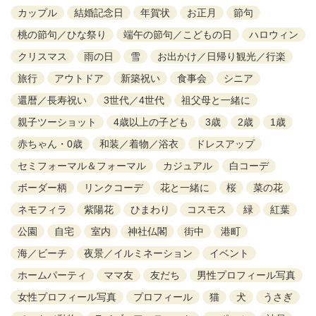
カップル
結婚記念日
年賀状
お正月
節句
桃の節句／ひな祭り
端午の節句／こどもの日
ハロウィン
クリスマス
雨の日
雪
お出かけ／日帰り観光／行楽
旅行
アウトドア
新築祝い
食事会
シニア
還暦／長寿祝い
3世代／4世代
祖父母と一緒に
親子ツーショット
4歳以上の子ども
3歳
2歳
1歳
赤ちゃん・0歳
和装／着物／浴衣
ドレスアップ
セミフォーマル＆フォーマル
カジュアル
白コーデ
ボーダー柄
リンクコーデ
花と一緒に
桜
菜の花
ネモフィラ
紫陽花
ひまわり
コスモス
緑
紅葉
公園
自宅
室内
神社仏閣
街中
港町
海／ビーチ
夜景／イルミネーション
イベント
ホームパーティ
ママ友
友だち
男性プロフィール写真
女性プロフィール写真
プロフィール
猫
犬
うさぎ