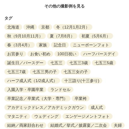
その他の撮影例を見る
タグ
北海道
沖縄
京都
冬（12月1月2月）
秋（9月10月11月）
夏（7月8月）
初夏（5月6月）
春（3月4月）
家族
記念日
ニューボーンフォト
お宮参り
お食い初め
100日祝い
ハーフバースデイ
誕生日／バースデー
七五三
七五三3歳
七五三5歳
七五三7歳
七五三男の子
七五三女の子
ハーフ成人式（1/2成人式）
十三詣り(十三参り)
入園入学・卒園卒業
ランドセル
卒業記念／卒業式（大学・専門）
卒業袴
アカデミックドレス／アカデミックガウン
成人式
マタニティ
ウェディング
エンゲージメントフォト
結納／両家顔合わせ
結婚式／挙式／披露宴／二次会
夫婦