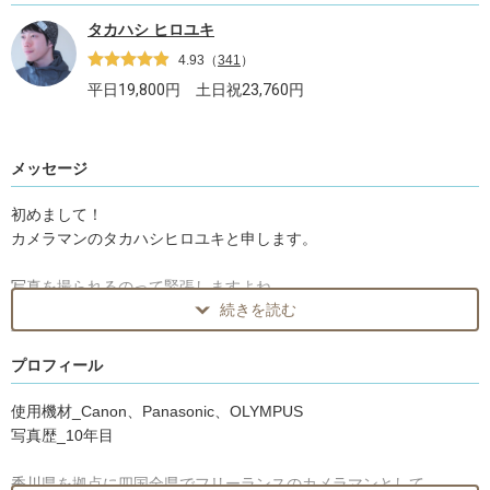
タカハシ ヒロユキ
4.93
（
341
）
平日
19,800
円 土日祝
23,760
円
メッセージ
初めまして！
カメラマンのタカハシヒロユキと申します。
写真を撮られるのって緊張しますよね。
続きを読む
料金の面でも様々で、正直とっつきにくい世界です。
業界特有のしがらみもあったりして・・・。
そんなのが嫌で僕は早々にフリーランスになりました。
プロフィール
写真は本来、楽しいものです！
our_photoさんのサービスは分かりやすくてアフターフォローもば
使用機材_Canon、Panasonic、OLYMPUS
っちりですので、
写真歴_10年目
ぜひ安心してご依頼ください。わからないことがあったら何でも質
問してくださいね！
香川県を拠点に四国全県でフリーランスのカメラマンとして