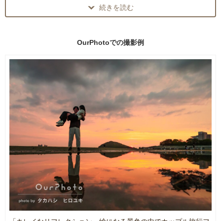
一緒に最高の写真を撮りましょう。
続きを読む
家族写真・ウェディング・イベント・スポーツ・アーティストのイ
皆様にお会いできるのを楽しみにしています！
メージカットほか、
地域情報誌や大手フリーペーパー誌で使用する
※撮影のご予約前にチャットにて一度ご連絡下さい。
商品・建築物・風景・人物撮影をしております！
OurPhotoでの
撮影例
撮影内容や条件をお聞きします。
※登録している活動範囲外での撮影も遠慮なくご相談ください。
※写真の加工や特殊なご注文にも柔軟に対応させていただきます。
※個人、法人問わずご依頼ください。