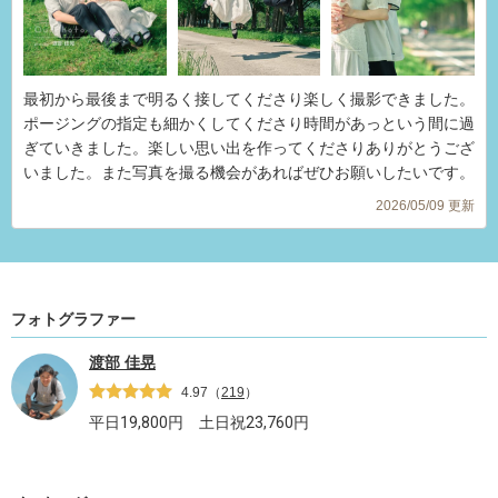
最初から最後まで明るく接してくださり楽しく撮影できました。
ポージングの指定も細かくしてくださり時間があっという間に過
ぎていきました。楽しい思い出を作ってくださりありがとうござ
いました。また写真を撮る機会があればぜひお願いしたいです。
2026/05/09 更新
フォトグラファー
渡部 佳晃
4.97
（
219
）
平日
19,800
円 土日祝
23,760
円