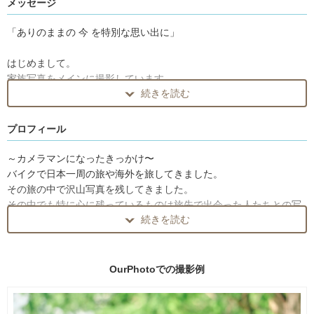
メッセージ
「ありのままの 今 を特別な思い出に」
はじめまして。
家族写真をメインに撮影しています
続きを読む
フォトグラファーのわたなべ よしあきです。
🌎 English Support Available 🌎
プロフィール
I can communicate in English and have photography experience in
New Zealand.
～カメラマンになったきっかけ〜
International clients are very welcome!
バイクで日本一周の旅や海外を旅してきました。
その旅の中で沢山写真を残してきました。
ウエディング・ニューボーン・お宮参り・七五三・ペットなど
その中でも特に心に残っているものは旅先で出会った人たちとの写
家族の成長に寄り添い撮影させて頂くのが大好きです✨
続きを読む
真です。
その時の空気や感情まで思い出せる写真の力に魅力を感じ、
店舗 商品撮影・PR撮影などもさせて頂いています。
そんな大切な思い出を残せる「写真」を今度は誰かのために撮りた
まずは気軽にメッセージでご相談ください😊
いと思い、
OurPhotoでの
撮影例
カメラマンになろうと思いました。
Instagram↓でもお写真見ることができます
一緒に幸せな瞬間やかけがえのない時間を写真に残しましょう。
yoshi_photolife_ で検索！