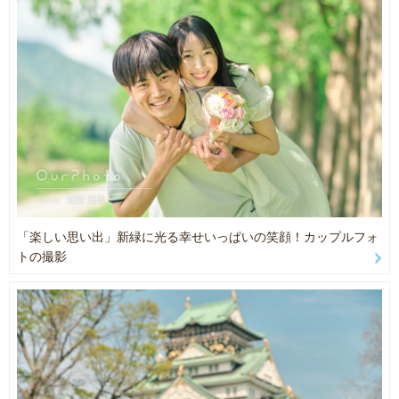
気軽にフォローして下さいね
ーーーーーーーーーーーーーーーーーーーーーーーーーー
ーーーーーーーーーーーーーーーーーーーーーーーーーーーー
◆写真納品に関して
50分の撮影で30枚が通常の納品枚数になりますが、
撮影スタイル
追加納品が可能なので通常納品の後にさらに追加で残りのデータを
どんな風に撮影するの？と思われている方も多いと思います。
全て送らせて頂いてます。
撮影はできるだけ自然な雰囲気を大切にしていますので
枚数には追加納品に関しては必ず何枚以上というものではないので
歩きながらや、おしゃべりしている時間の中で
その時の撮影状況によって変わります。
リラックスした表情やその人らしさを切り取っていきます。
あくまでも僕の気持ちとして受けとって下さい😊
ポーズの指定やきっちりしたお写真ももちろんお撮りしますが、
カメラマンの存在を忘れて
楽しんでいる姿・遊んでいる時間・おしゃべりしてるひととき。
◆使用機材
「楽しい思い出」新緑に光る幸せいっぱいの笑顔！カップルフォ
そんな自然な瞬間を残すことが大好きです。
カメラ
トの撮影
FUJIFILM X-T5
FUJIFILM X-T4
子どもへの想い
レンズ
お祝いごとの撮影では子どもたちがのびのび過ごせる時間を大切に
FUJIFILM XF90mm f2 R LM WR
しています。
FUJIFILM XF56mm F1.2 R
制服や着物が汚れてしまうこともあるかもしれません。
FUJIFILM XF33mm f1.4 LM WR
親としてはつい気になってしまう場面もあると思います。
FUJIFILM XF10-24 f4 R OIS WR