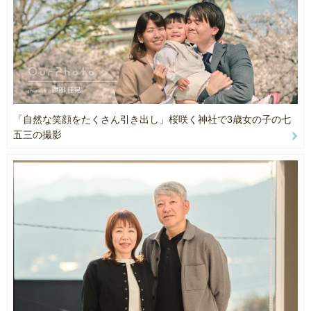
それでも思いきり遊んでもらってむしろ一緒に遊んであげて！
TAMRON 17-70mm F/2.8 Di III-A VC RXD
その子らしい”最高に楽しい1日”を写真に残してあげましょう
お写真は全てレタッチをしてからのお渡しになります！
ニューボーン撮影について
一緒に楽しい撮影にしましょうね📸
僕のニューボーン撮影は何気ない日常の一コマを撮影させて頂きま
す。
赤ちゃんにミルクをあげているところ、寝かしつけているところ
お母さんお父さんが赤ちゃんの寝顔を眺めているところ。
「自然な笑顔をたくさん引き出し」桜咲く神社で3歳女の子の七
毎日していることかもしれませんがその光景を写真に残すのは難し
五三の撮影
いと思います。
だからこそ僕が残したいのはそんな毎日の何気ない日常です。
赤ちゃんの成長は本当に早いです。今しかない姿を写真に残しまし
ょう。
ーーーーーーーーーーーーーーーーーーーーーーーーーーーー
🌱予約について
スケジュールはリアルタイムで正確に反映されていない場合があり
ます。
他のお客様のご予約状況により移動時間の都合でお伺いできない場