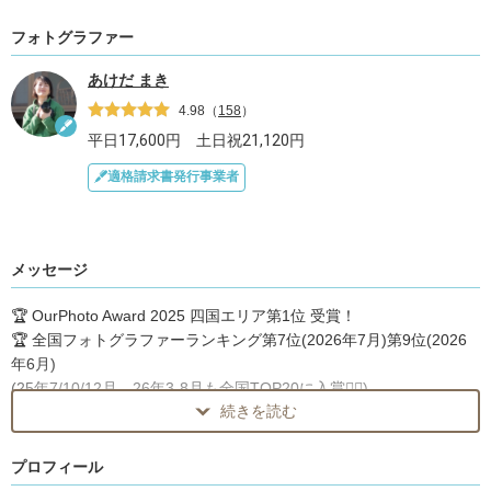
フォトグラファー
あけだ まき
4.98
（
158
）
平日
17,600
円 土日祝
21,120
円
適格請求書発行事業者
メッセージ
🏆 OurPhoto Award 2025 四国エリア第1位 受賞！
🏆 全国フォトグラファーランキング第7位(2026年7月)第9位(2026
年6月)
(25年7/10/12月、26年3-8月も全国TOP20に入賞🙇‍♀️)
続きを読む
たくさんのカメラマンさんの中から、目にとめていただきありがと
うございます！
プロフィール
愛媛県を中心に活動しております、あけだ まきです❁