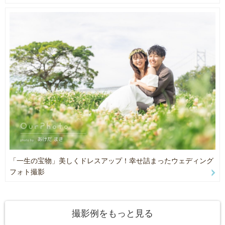
・・・・・・・・・・・・・・・・・・
【撮影機材】
・カメラ
🌻 夏のその他の人気撮影ジャンル 🌻
・Sony α7 Ⅳ
・Sony α7 Ⅲ
⚪︎夏の「お宮参り・100日祝い・お食い初め・七五三」
・Nikon D810
午前中の比較的涼しい時間帯で撮影をしたり、
・レンズ
ご自宅での撮影も大歓迎です！
・TAMRON 28-75 F/2.8
お外からの光と室内のリラックスした雰囲気で、
・NIKKOR 24-70mm 1:2.8G
穏やかにまたアットホームに撮影いたします。
・NIKKOR 70-300mm 1:4.5-5.6G
・ライティング機材
⚪︎お盆の時期はご親戚が皆さんで集まれる大切な時期です！
・NissinDIGITAL Di700 ２つ
久しぶりに集まれる皆さんの笑顔や、お孫さんを囲む温かい瞬間を
・NikonSPEEDLIGHT SB-700 ２つ
プロの出張撮影で残します。
・卓上LEDライト２台
・ソフトボックス70×50 ２台
「一生の宝物」美しくドレスアップ！幸せ詰まったウェディング
・・・・・・・・・・・・・・・・・・
フォト撮影
⚪︎安心のサポート
・お子様の体調不良や、夏の急な悪天候による延期は、
もちろん無料でご対応いたします。
撮影例をもっと見る
・全てのお写真は、1枚ずつ丁寧に明るさや色味を整えて、