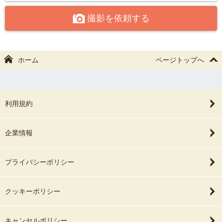
一番きれいな状態でお届けします。
撮影を依頼する
皆さまとお会いできるのを、心から楽しみにしています＼(^o^)／
※愛媛県南予と、県外での撮影ご希望の場合も、
ホーム
ページトップへ
万全の準備でお伺いするため「2枠（100分）〜」
にて承っております🙇‍♀️
利用規約
企業情報
プライバシーポリシー
クッキーポリシー
キャンセルポリシー