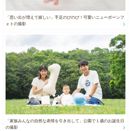
ゆとりを持って一組一組のご家族に寄り添わせていただきます。
・コウノトリ役のガチョウ🪿
納品枚数は２枠分60枚以上となりますので、
・フェルトでできている白い雲の飾り(大２個、小３個)
赤ちゃんお１人のお写真はもちろん、パーツカットからご家族写真
・フェルトでできているお星さまと月の飾り(月１個、星大３個、小
「思い出が増えて嬉しい」手足のびのび！可愛いニューボーンフ
まで
３個)
ォトの撮影
バリエーション豊かに撮影いたします。
・毛糸のお花(黄チューリップ、白の花束)
・造花多数
⚪︎撮影グッズ・小物はすべて【無料】でお持ちします！
・木製アルファベット
カゴ、おくるみ、ぬいぐるみなど、
・木製ブロック型カレンダー
たくさんの種類をご用意しています。
・木製レターバナー
手ぶらで安心して当日をお迎えください😌
・小さい時計
・ニューボーンフォト ビーンバック
・・・・・・・・・・・・・・・・・・
※その他撮影に使用する布やラグ(白、茶色、ピンク、水色、黄色、
紺)ご準備あります。
【ウエディング前撮り】
お2人らしさが残せるよう、
その他撮影用
ご希望・ご意見をしっかりご確認させてもらいながら、
・木製和風レターバナー
撮影いたします！
・キッズ用和傘３本
・模造刀１本
撮影場所、残されたいお写真等々、
・和傘５本
「家族みんなの自然な表情を引き出して」公園で１歳のお誕生日
たくさんご意見お聞かせください(^o^)／
・毛氈
の撮影