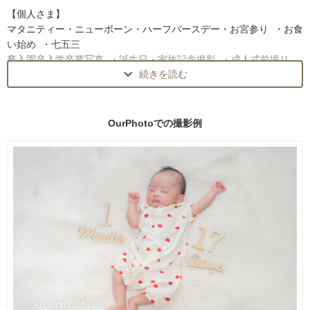
【個人さま】
おかげさまで全国7位、四国1位という素敵なご縁をたくさんいただ
マタニティー・ニューボーン・ハーフバースデー・お宮参り ・お食
きました！
い始め ・七五三
これからも、たくさんのお客さまへ、
卒入園卒入学卒業写真 ・誕生日・家族記念撮影 ・成人式前撮り
数年後、数十年後に見返して幸せを感じられる、
続きを読む
カップル ・ウェディング ・プロフィール・イベント
一生の宝物になる一枚を心を込めてお届けします。
【法人様】
・・・・・・・・・・・・・・・・・・
仕事風景・商品撮影 ・ホームページ用撮影 ・プロフィール撮影
OurPhotoでの
撮影例
・食品撮影・建造物撮影・イベント撮影
【ニューボーンフォト】
わたし自身も3人のこどもを育ててきたお母さんです。
【貸出可能グッズ】
産後すぐのママと赤ちゃんが、
ニューボーンフォト用
ご自宅でリラックスできるような撮影を大切にしています。
・くまさん耳帽子(クリーム色)+ぬいぐるみ
ご自宅とは思えないようなお写真を残せるよう、
・ヘアアクセ7種
誠心誠意、撮影いたします。
・クラウン
・羽＋セットのヘアアクセ
⚪︎おくるみでくるむニューボーンフォトは2枠でのお願いをしていま
・バスケット2種
す。
・おくるみ７枚(白メッシュ、ピンクメッシュ、ピンク、水色、くす
赤ちゃんのペース大切に、安全に、丁寧に撮影いたします。
んだ薄茶色、茶色、グレー)
”思い出作りそのものを楽しむ時間”として
・ぬいぐるみ(🐻7種、🐰2種、🐹5種、🐘🦜🦒それぞれ1種)