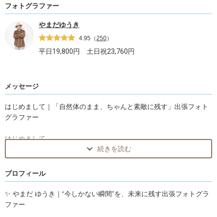
フォトグラファー
やまだゆうき
4.95
（
250
）
平日
19,800
円 土日祝
23,760
円
メッセージ
はじめまして｜「自然体のまま、ちゃんと素敵に残す」出張フォト
グラファー
はじめまして。
続きを読む
出張撮影フォトグラファーの やまだゆうき です。
「写真を撮られるのが苦手…」
プロフィール
「笑顔が不自然になってしまう…」
「どう写ればいいか分からない…」
✨ やまだ ゆうき｜“今しかない瞬間”を、未来に残す出張フォトグラ
ファー
そんな不安をお持ちの方から、特に多くご依頼をいただいていま