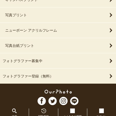
今しかない瞬間を、
未来で何度も見返したくなる一枚に。
写真プリント
皆さまとお会いできることを、心より楽しみにしております。
ニューボーン アクリルフレーム
写真台紙プリント
フォトグラファー募集中
フォトグラファー登録（無料）