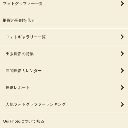
フォトグラファー一覧
・飲食店 / 広告 / HP撮影
2017年より撮影を開始。
・モデル / アーティスト / YouTuber撮影 など
メンズアパレルEC会社にて全ブランド撮影を担当し、
モデル撮影・ロケ・スタジオワークを経験。
撮影の事例を見る
✨ 納品について
その後、
・納品目安：1週間以内
フォトギャラリー一覧
・ウェディング
・納品枚数：70〜100枚前後
・家族写真
・1枚ずつ丁寧に色味・明るさを編集
・前撮り
出張撮影の特集
・マタニティ
“ただ枚数を渡す”ではなく、
・商品 / 料理撮影
見返したくなる写真を丁寧に仕上げています。
・法人撮影
年間撮影カレンダー
☔️ 撮影時のサポートについて
など活動の幅を広げてきました。
撮影レポート
✔ 雨天時の日程変更OK（追加料金なし）
また、
✔ 神社・公園などの撮影許可も事前確認
RIZE / K-1 / RIZIN / Bリーグ
人気フォトグラファーランキング
✔ 撮影場所に迷う場合はご提案も可能
YouTuber / TikToker / モデル
など、著名人・アスリート撮影実績もございます。
また、七五三撮影では
OurPhotoについて知る
番傘（赤・青）の無料貸出も行っています。
😊 こんな方におすすめです