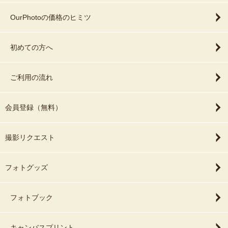
✔ 写真が苦手
🚗 遠方での撮影について
OurPhotoの価格のヒミツ
✔ 自然な雰囲気で撮りたい
✔ 子どもに合わせて撮影してほしい
淡路島・白浜などの遠方エリアでの撮影は、大阪からお伺いするた
✔ 緊張しやすい
初めての方へ
め、
✔ ポーズが分からない
交通費を含めた料金設定として2枠からのご案内とさせていただいて
✔ “その人らしさ”を残したい
おります。
そんな方は、ぜひ一度お任せください。
ご利用の流れ
ご理解・ご協力のほど、よろしくお願いいたします。
✨ 最後に
📅 ご予約前のご相談も大歓迎です
会員登録（無料）
大切な記念日も、
何気ない日常も、
「どんな雰囲気になるんだろう？」
今この瞬間は、二度と戻らない特別な時間です。
撮影リクエスト
「撮影が初めてで不安…」
「頼んでよかった」
そんな段階でも、ぜひお気軽にご相談ください。
フォトグッズ
そう思っていただける撮影時間と、
撮影は、
未来まで残る一枚をお届けします。
“写真を残す日”であると同時に、
フォトブック
大切な思い出になる時間だと思っています。
まずはご相談だけでも大歓迎です。
皆さまとお会いできることを、心より楽しみにしています。
キャンバスプリント