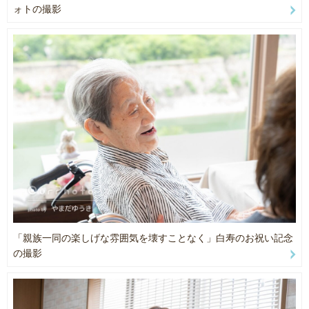
・七五三・お宮参り
「またお願いしたいです」
ォトの撮影
・カップル撮影
・プロフィール撮影
そんな言葉をいただくことが多く、
・企業・EC・広告撮影
リピーター様やご紹介からのご依頼も多数いただいています。
など、幅広いジャンルを撮影してきました。
👶 一児の父だからこそ、“家族の時間”を大切に撮ります
お子さま撮影では、
特に意識しているのは、
「カメラを向けられる時間」ではなく、
「人見知りしないかな…」
「自然に過ごせる空気づくり」です。
「泣いてしまったらどうしよう…」
撮影中は、
と心配される親御さまも少なくありません。
✔ ポーズや立ち位置を丁寧にサポート
僕自身も一児の父として、
✔ 写真を確認しながら進行
親御さんの気持ちがすごく分かります。
✔ 緊張をほぐすコミュニケーション
「親族一同の楽しげな雰囲気を壊すことなく」白寿のお祝い記念
だから無理に笑わせたり、
の撮影
を大切にしているので、
ポーズを押し付けたりはしません。
「撮影経験がほとんどない」
お子さまと一緒に遊びながら、
という方でもご安心ください。