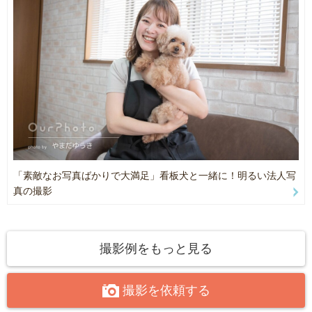
会話しながら、
自然と笑顔になっていく時間を大切にしています。
“気づいたら楽しく終わっていた”
そんな撮影時間を心がけています。
“ちゃんと撮る”より、
“その子らしさを残す”こと。
🌟 OurPhoto内でも多数のご支持をいただいています
数年後に見返した時、
ありがたいことに、
その日の空気や感情まで思い出せるような写真を目指しています。
OurPhotoでは多くのご予約・リピートをいただいております。
💬 「人柄で選びました」と言っていただけることが多いです
【受賞・ランキング実績】
初めての撮影は、誰でも緊張するものです。
だからこそ僕は、
「素敵なお写真ばかりで大満足」看板犬と一緒に！明るい法人写
・人気フォトグラファーランキング（総合）受賞
カメラマンとしてだけでなく、
真の撮影
2023年7月 / 11月
“話しやすい存在”でいることを大切にしています。
2024年6月 / 7月 / 8月
実際にお客様からは、
✔ 話しやすかった
・OurPhoto Award 2023
✔ 緊張がすぐほぐれた
撮影例をもっと見る
「お宮参り・お食い初め・百日祝い」部門 第2位
✔ 自然にリードしてくれて安心だった
✔ 子どもへの接し方が上手だった
撮影を依頼する
・2024年
といったお声を多くいただいています。
近畿エリア 3位
「写真の上手さ」だけではなく、