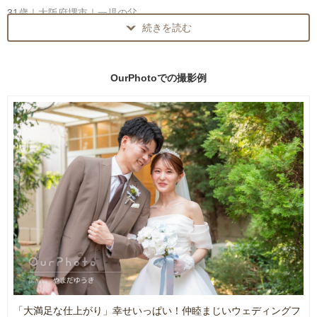
す。
31歳｜大阪府堺市｜一児の父
続きを読む
はじめまして。
実際に撮影後は、
出張フォトグラファーの やまだ ゆうき です。
「こんな自然に笑えると思わなかった」
「写真を撮られるのが苦手…」
OurPhotoでの
撮影例
「撮影自体がすごく楽しかった」
「自然に笑えるか不安…」
「またお願いしたいです」
「子どもがちゃんとしてくれるかな…」
というお声を多くいただいています。
撮影前には、そんな不安を抱えている方が本当に多くいらっしゃい
ます。
ただ“綺麗に撮る”だけではなく、
その人らしい空気感や、今しかない時間まで残せる撮影を大切にし
だからこそ僕は、
ています。
“綺麗な写真を撮ること”だけではなく、
「この人なら安心して任せられる」と思っていただける空気づくり
📸 初めての撮影でも、安心してお任せください
を何より大切にしています。
これまでに、
撮影が終わる頃には、
・ウェディングフォト
「こんなに自然に笑えると思わなかった」
・家族写真
「撮影そのものが思い出になった」
「大満足な仕上がり」幸せいっぱい！仲睦まじいウェディングフ