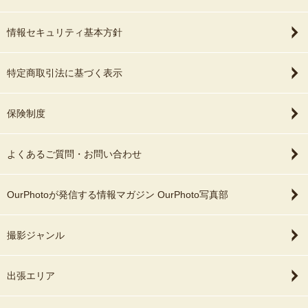
特にEC・広告撮影では、
・家族写真
・七五三 / お宮参り
情報セキュリティ基本方針
・文字入れしやすい構図
・前撮り / ウェディング
・商品の魅力が一目で伝わるカット
・プロフィール写真
・クリックされやすい見せ方
・成人式
特定商取引法に基づく表示
・EC / アパレル撮影
など、制作・運用目線まで踏まえた撮影を行っています。
・飲食 / 商品 / 広告撮影
保険制度
「写真が使いやすい」
など、幅広く撮影してきました。
「反応が良くなった」
また、アパレル企業での撮影経験を活かし、
よくあるご質問・お問い合わせ
というお声も多くいただいております。
✔ スタイリング
✔ 見せ方
OurPhotoが発信する情報マガジン OurPhoto写真部
📷 対応ジャンル
✔ SNS・広告向け構図
・前撮り / 結婚式 / 二次会
の提案も得意です。
撮影ジャンル
・七五三 / お宮参り / 家族写真
「ただ綺麗」ではなく、
・カップル / マタニティ
“伝わる・選ばれる写真”を意識して撮影しています。
・成人式前撮り
出張エリア
・プロフィール写真（採用・SNS・店舗）
🏆 撮影経験・実績
・EC / アパレル / 商品撮影