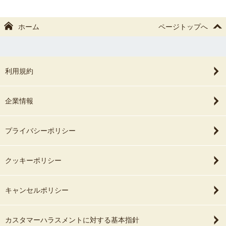
カップルジャンル 3位
“撮影時間そのものが楽しかった”と思っていただけることが、僕に
とって一番嬉しいです。
ホーム
ページトップへ
「またお願いしたい」とリピートしてくださる方や、
口コミ・ご紹介からのご依頼が多いことも、非常に嬉しく思ってい
📸 写真に写すのは、“見た目”だけじゃない
ます。
僕が大切にしているのは、
その人らしい空気感や感情まで残すことです。
利用規約
【伝わる写真】が必要な企業撮影も対応しています
嬉しい
楽しい
個人撮影だけでなく、
照れくさい
企業情報
企業・EC・広告撮影の実績も多数あります。
愛おしい
そんな一瞬の感情こそ、
これまでの経験を活かし、
未来で見返した時に価値になると思っています。
プライバシーポリシー
「ただ綺麗」だけではなく、
だから撮影では、
「自分が撮りたい写真」を押し付けることはありません。
クッキーポリシー
✔ 伝わる
お客様の雰囲気や想いを大切にしながら、
✔ 選ばれる
“その人にとって一番自然で素敵な形”を一緒につくっていきます。
✔ 売れる
キャンセルポリシー
🌟 幅広いジャンル・法人撮影にも対応しています
ことを意識した撮影が可能です。
これまで、
カスタマーハラスメントに対する基本指針