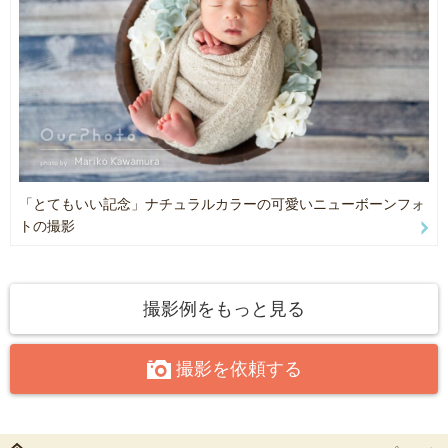
との自然な姿を撮影していきます。
授乳やおむつ替え、沐浴シーンの撮影をおこないます。レタッチ済
みデータお渡し30枚程度
・以下【よくある質問】を読んでいただき、
【メッセージ時のテンプレート】がございますので、
そちらを利用してお問い合わせお願いいたします。
「とてもいい記念」ナチュラルカラーの可愛いニューボーンフォ
トの撮影
★【よくある質問】
●撮影までの流れはどのような感じですか？
撮影例をもっと見る
▷ご予約前に必ずメッセージをお願いいたします！！
【メッセージ用テンプレート】
撮影を依頼する
・氏名
・出産予定日or出産日
・撮影希望場所の所在地（市区町村）
・駐車スペースの有無