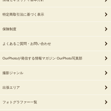
一度お問い合わせいただきますよう、お願いいたします。
※あくまで適した時期ですので、生後14日過ぎてしまっても
赤ちゃんの様子をみながら撮影を進めますのでご相談ください。
特定商取引法に基づく表示
●撮影に準備するものはありますか？
保険制度
▷おくるみなど、小物は全て貸出いたします。
お客様にはお子様と一緒に撮影したいものをご用意していただきま
よくあるご質問・お問い合わせ
す。
（ぬいぐるみ、エコー写真 など）
お部屋は３〜６畳ほどの日当たりの良いスペースを貸していただけ
OurPhotoが発信する情報マガジン OurPhoto写真部
ますようお願いいたします。
（洋室、和室どちらでも大丈夫です）
撮影ジャンル
出張エリア
●どこまで出張してくれますか？
※静岡県浜松市南区(浜松駅付近)から車で出張いたします。
愛知県豊橋市〜静岡県静岡市までを主な活動範囲としています。
フォトグラファー一覧