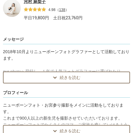
河村 麻梨子
4.98
（
138
）
平日
19,800
円 土日祝
23,760
円
メッセージ
2018年10月よりニューボーンフォトグラファーとして活動しており
ます。
our photoへ登録し、１年で人気フォトグラファーに選ばれたり、
続きを読む
地元ラジオ(K-MIX)や中日新聞へ掲載など、メディアに取り上げてい
ただいたりしています。
プロフィール
自分自身が『新生児仮死』として生まれ、ニューボーンフォトグラ
ファーになり、
ニューボーンフォト・お宮参り撮影をメインに活動をしておりま
これまで850人以上の新生児撮影をし、写真を通してママを癒して
す。
いきたい！！と活動しています。
これまで900人以上の新生児を撮影させていただいております。
ニューボーンフォトでたくさんのママ、ご家族を癒していけるよう
最初に撮影した赤ちゃんたちが、今は小学生になり、
続きを読む
に日々活動しています。