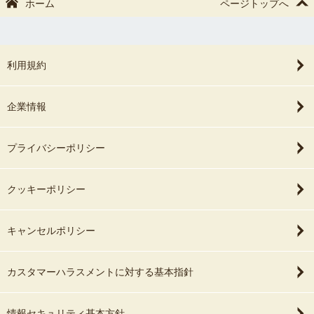
ホーム
ページトップへ
・希望プラン(シンプルorスタンダードorナチュラル)
・その他 土日希望、家族写真希望、兄弟写真希望 など
▷産前の場合、この時点で仮予約となります。
利用規約
▷ご出産されたら2日以内に改めてご連絡いただき、
撮影日の決定をいたします。
▷産後の場合はご出産日とともに、
企業情報
出産の週数日数、出生時体重、退院予定日をお送りください。
●ポーズドニューボーンフォトは生後14日以内が最適です。
プライバシーポリシー
なぜ14日以内なの…？
▷ポーズドニューボーンフォトは
クッキーポリシー
赤ちゃんがお母さんの子宮にいた時の
姿を再現して撮影します。
そのため、生後日数が経つと赤ちゃんも
キャンセルポリシー
だんだん身体が硬くなってきて、
表現しづらくなります。
赤ちゃんの安全を第一に考えて
カスタマーハラスメントに対する基本指針
撮影を進めていくためにも、
妊娠中にご検討いただき、
情報セキュリティ基本方針