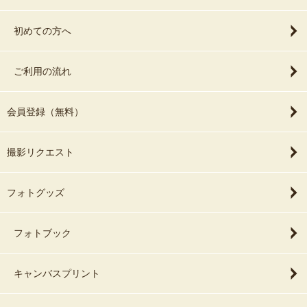
ん。
安全を第一に撮影しています。撮影中はママも赤ちゃんも、ご家族
初めての方へ
もみんな楽しい時間を作ることを心がけています！
▷ナチュラルニューボーンフォトについては特にこちらもポーズの
指示は行わず、ご自宅での赤ちゃんとのくらしの写真を残していき
ご利用の流れ
ます。
●撮影所要時間
会員登録（無料）
▷ポーズドニューボーンフォトの場合ポージング数と赤ちゃんのご
機嫌によりますが、準備、片付け含め２時間程度
撮影リクエスト
▷ナチュラルニューボーンフォトは１時間程度
フォトグッズ
●【チャットする】というボタンからダイレクトメッセージを送るこ
フォトブック
とができます
★ご予約リクエストの前に必ずダイレクトメッセージをお願いいた
キャンバスプリント
します。
現在交渉中のお客様でご予約が埋まっている場合もございます。
リクエストをいただいても、承認できないことがありますので、