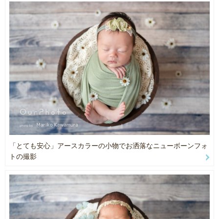
・ニューボーンフォトプランはポーズドニューボーンフォト(おくる
みで巻いてポーズをする撮影)シンプルorスタンダードの２種類とポ
ージングなしのナチュラルニューボーンフォトから選択可能です。
●シンプルプラン
１枠＝50分 平日 ¥19,800 土日祝 ¥23,760
赤ちゃんのみ撮影 おくるみ１色
赤ちゃんとパパママ３人の家族写真
レタッチ済みデータ30枚程度お渡し
●スタンダードプラン
２枠＝100分 平日 ¥39,600 土日祝 ¥47,520
赤ちゃんのみの撮影 おくるみ２色
「とても安心」アースカラーの小物でお洒落なニューボーンフォ
家族写真や兄弟写真も撮影可能です◎
トの撮影
手足のパーツフォトも撮影しています。
レタッチ済みデータ60枚程度お渡し
●ナチュラルニューボーンフォト
１枠＝50分 平日 ¥19,800 土日祝 ¥23,760
おくるみやカゴなどのセットは使用せず、赤ちゃんとママやご家族