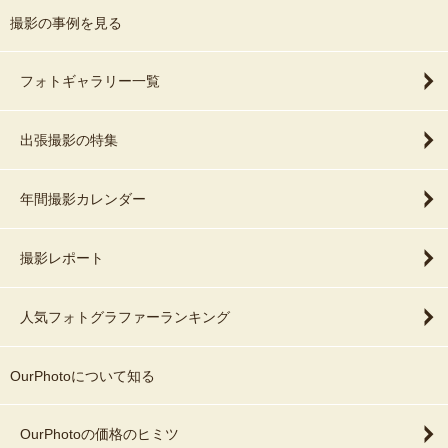
それ以外でも対応する場合がございますので
撮影の事例を見る
一度お問い合わせいただけますようお願いいたします。
範囲外の場合はご予約枠を増やしていただくよう、お願いしており
フォトギャラリー一覧
ます。
出張撮影の特集
●出産後でも撮影をお願いできますか？
▷産後２週間までは予約があいていれば撮影可能です。
年間撮影カレンダー
産後２週間以上経ってしまっていると
難しい時もありますが、
撮影レポート
ご出産の週数や出生時の体重などで判断をし、
生後21日までは撮影に伺います。
ぜひ一度ご相談ください。
人気フォトグラファーランキング
●撮影はどのような感じですか？
OurPhotoについて知る
▷ポーズドニューボーンフォトの場合にはおくるみを選んでいただ
き、撮影セットを組んで撮影させていただきます。
OurPhotoの価格のヒミツ
頬杖をついたポーズや、合成の必要なポージングは行なっていませ