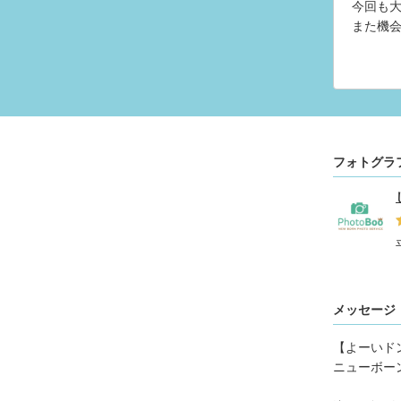
今回も
また機
フォトグラ
メッセージ
【よーいド
ニューボー