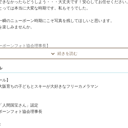
できなかったらどうしよう・・・大丈夫です！安心してお任せください
とっては本当に大変な時期です。私もそうでした。
一瞬のニューボーン時期にこそ写真を残してほしいと思います。
を楽しみませんか。
ーボーンフォト協会理事長】
わり優しい雰囲気で撮影させていただいております。
続きを読む
ル
の可愛さ今のよさが残せるようにたくさんのカットを撮影させていただ
トを1枚ずつ丁寧に補正して納品しております。平均200カット程度。
ール】
大阪育ちの子どもとスキーが大好きなフリーカメラマン
要な無理なポーズはしておりません。おくるみにまるまったポーズはこ
。まるまったポーズやうつ伏せで撮影させていただいております。ご希
せください。
「人間国宝さん」認定
ボーンフォト協会理事長
い写真はこちらInstagramでご覧ください。
.instagram.com/photoboo_ins
：