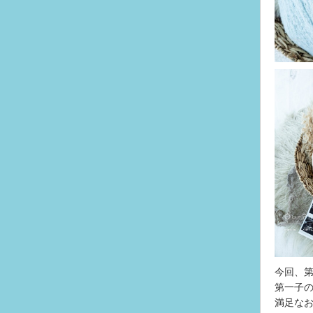
今回、
第一子
満足な