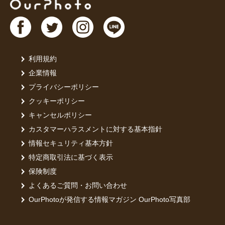
A10.荷
合は徒歩3
Q11.撮
A11.は
利用規約
Q12.1枠
企業情報
A12.1
プライバシーポリシー
す。
クッキーポリシー
ご家族写真
この時期だ
キャンセルポリシー
カスタマーハラスメントに対する基本指針
---------------
情報セキュリティ基本方針
お子さまの
す。
特定商取引法に基づく表示
今しか残せ
保険制度
まずは遠慮
よくあるご質問・お問い合わせ
---------------
OurPhotoが発信する情報マガジン OurPhoto写真部