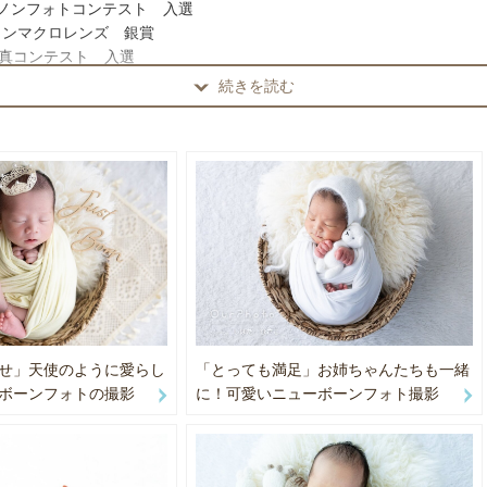
ャノンフォトコンテスト 入選
ロンマクロレンズ 銀賞
ぐらいに予約すればよいですか。
写真コンテスト 入選
すぐのご予約をおすすめしております。
市人権ポスター 市長賞
続きを読む
景写真コンテスト 入選
ぐらいで撮影するのがよいですか。
境フォト・コンテスト 優秀賞
10日前後にご予約されるのがベストタイミングとはなります。
トコンテスト2013 準特選
過ぎられてもおくるみにくるんでの撮影も可能です。
以上の賞多数
らで用意するものはありますか。
載など：
やおくるみ、小物（クラウン・ヘッドアクセ・ぬいぐるみ・ウールレター
17/2
させていただきます。
 2018/1
用意いただいたものとの撮影もさせていただております。
業家図鑑」2016/10
ご予約いただければ、かごや黒背景、モノクロ仕上げ、お名前プレート
ママカメラ教室 2017/7
STARTUP企画 2017/5
19/1
せ」天使のように愛らし
「とっても満足」お姉ちゃんたちも一緒
での撮影は可能ですか。
019/2
ボーンフォトの撮影
に！可愛いニューボーンフォト撮影
ろん一緒に撮影可能です。ぜひ残していただければと思います。白っぽい
新聞 2019/5
りますのでおすすめです。
2019/6
2020/12
ぐらいのスペースが必要ですか。