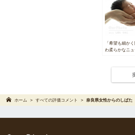
朝日新聞 20
A5.窓際
よーいドン「
だきます。
Q6.光が
A6.その
「希望も細かく
Q7.眠っ
わ柔らかなニュ
A7.お腹
残していた
Q8.何ポ
A8.特に
（200カ
ております
ホーム
すべての評価コメント
奈良県女性からのしばた
Q9.デー
A9.全デ
なります。
Q10.駅