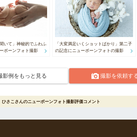
21/1
の2畳ぐらいのスペースがあれば撮影可能です。床下まである窓の前で撮影
人間国宝さん」認定 2021/2
ない場合はご相談ください。
あまり入らないのですが大丈夫でしょうか。
日の状況に合わせて撮影させていただいております。ご安心ください。
聞いて」神秘的でふわふ
「大変満足いくショットばかり」第二子
てくれるか心配です。
ーボーンフォト撮影
の記念にニューボーンフォトの撮影
がいっぱいになっていればほぼ眠ってくれています。ただ起きていても可
だけます。
ーズぐらいの撮影になりますか。
撮影例をもっと見る
撮影を依頼す
何ポーズとは決まっておりません。時間内でできるだけたくさん撮影して
ット程度）色々なシーンをご希望に合わせたり、こちらでご提案させてい
。
 ひさこさんのニューボーンフォト撮影評価コメント
タ補正はできますか。
ータ丁寧に1枚ずつ補正して納品させていただきます。ただし明るさや色の
お顔のキズを消したりなどの補正ではございません。
から遠いのですが大丈夫でしょうか。