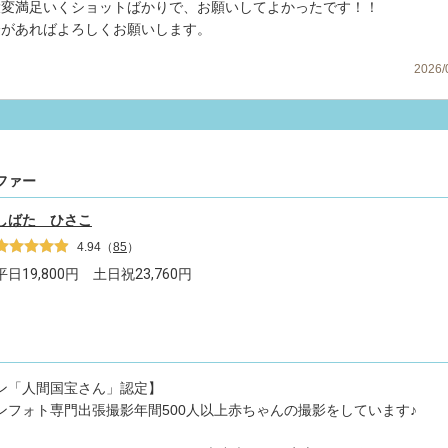
大変満足いくショットばかりで、お願いしてよかったです！！
会があればよろしくお願いします。
2026
ファー
しばた ひさこ
4.94
（
85
）
平日
19,800
円 土日祝
23,760
円
ン「人間国宝さん」認定】
ンフォト専門出張撮影年間500人以上赤ちゃんの撮影をしています♪