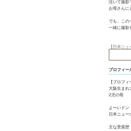
泣いて撮影
お母さんに
でも、この
一緒に撮影
【日本ニュ
安全でふん
プロフィー
〇お子さま
す。全カッ
【プロフィ
大阪生まれ
〇合成が必
2児の母
のものです
ぜひお知ら
よーいドン
日本ニュー
紹介しきれな
https://www
主な受賞歴