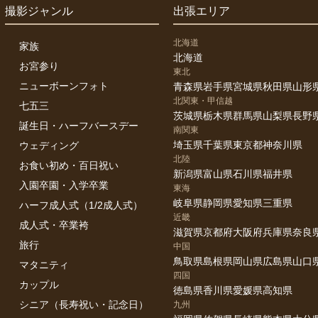
物が多いため車での移動となります。駐車場のご用意を必ずお願いいたしま
撮影ジャンル
出張エリア
分以内にパーキングがあれば大丈夫です。
北海道
家族
影中に個人のスマートフォンやカメラ、ビデオでの撮影は可能ですか。
北海道
い。ぜひ一緒に撮影を楽しんでください。
お宮参り
東北
ニューボーンフォト
青森県
岩手県
宮城県
秋田県
山形
か2枠の撮影で迷っています。
北関東・甲信越
七五三
枠でも可愛らしさを残していただけますが2枠ですと色々なバリエーション
茨城県
栃木県
群馬県
山梨県
長野
誕生日・ハーフバースデー
南関東
やごきょうだい写真、かごや黒背景なども残していただけます。
埼玉県
千葉県
東京都
神奈川県
ウェディング
けの特別なお写真となります。ぜひ2枠でご検討ください。
北陸
お食い初め・百日祝い
新潟県
富山県
石川県
福井県
入園卒園・入学卒業
東海
-----------------------------------------------------------------
岐阜県
静岡県
愛知県
三重県
ハーフ成人式（1/2成人式）
安全に気を付けながら一緒に楽しく作り上げていくような撮影を心がけ
近畿
成人式・卒業袴
滋賀県
京都府
大阪府
兵庫県
奈良
ないニューボーンフォト・・・ぜひ残されてください。
旅行
中国
なくお気軽にお問合せください。
鳥取県
島根県
岡山県
広島県
山口
マタニティ
-----------------------------------------------------------------
四国
カップル
徳島県
香川県
愛媛県
高知県
シニア（長寿祝い・記念日）
九州