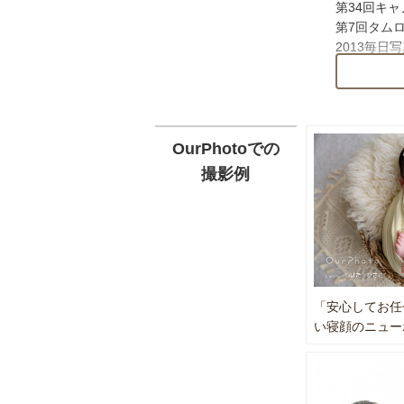
第34回キ
第7回タム
Q1.いつ
2013毎日
A1.産後
2013大阪
よみうり風
Q2.どれ
第20回環
A2.産後
365日フォ
また1ヶ月
その他300
OurPhotoでの
撮影例
Q3.こち
メディア掲
A3.背景
産経新聞 20
ちらで用意
大阪日日新聞
また何かご
Bplatz「起
2時間枠で
近畿大阪銀行
ます。
日本公庫主催 
毎日新聞 20
「安心してお任
Q4.家族
ラジオ大阪 2
い寝顔のニュー
A4.もち
みんなの経済
明るくうつ
MBSミント 
京橋経済新聞 
Q5.どれ