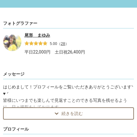
フォトグラファー
尾形 まゆみ
5.00
（
28
）
平日
22,000
円 土日祝
26,400
円
メッセージ
はじめまして！プロフィールをご覧いただきありがとうございますᐠ
♥︎ ᐟ
皆様にいつまでも楽しんで見返すことのできる写真を残せるよう
に、日々撮影をしております。
続きを読む
★ maternity ★
プロフィール