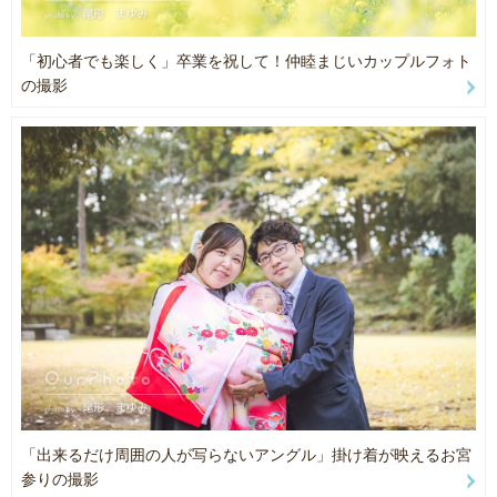
○ロケーション、ご自宅にお伺いしての撮影も可能です。
そこで写真というツールを使って
「すぐそばにある幸せ」に気が付いてほしいです♪
「初心者でも楽しく」卒業を祝して！仲睦まじいカップルフォト
★ newborn ★
の撮影
いつかの未来で、「この時を写真に残しててよかった」
生後3週間のニューボーンフォト。
と思ってもらえるようなお写真を残していきたいです！
ナチュラルニューボーンフォトのみ受け付けております
愛された瞬間を、一緒に大切に残すお手伝いをさせてください！
【ナチュラルニューボーン】
ゲスト様のご自宅にある小物等を使った撮影となります。
おむつ替えシーンや沐浴などのお世話シーン、
自然で優しい雰囲気でご家族との写真を残していきます。
ちょっぴり恥ずかしいけど、母と子の一番愛おしい授乳シーンも希
望あれば撮影可能です。
○平均して50枚前後、お写真をお渡しいたします。※状況により前
後いたします。
○仰向けでの撮影のみお受けしております。（うつ伏せ、頬杖等はい
たしかねます）
「出来るだけ周囲の人が写らないアングル」掛け着が映えるお宮
○ご自宅にお伺いしての撮影も可能です。
参りの撮影