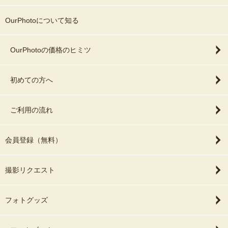
以下6点をご記載の上お問合せください。
お名前：
OurPhotoについて知る
撮影希望日：
撮影場所：
撮影内容：
OurPhotoの価格のヒミツ
雨天の場合はどうするか（決行、延期など）:
ご質問等：
初めての方へ
皆さんの記念日やなんでもない日でも、
ご利用の流れ
思い出や幸せをぎゅっと１枚に収めて
10年20年後見返してもかけがえのない
プレゼントができますようお手伝いさせてください。
会員登録（無料）
お会い出来ることを楽しみにしております！
撮影リクエスト
フォトグッズ