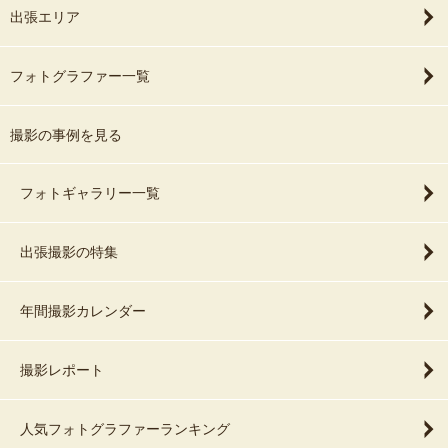
出張エリア
★ 交通費について ★
フォトグラファー一覧
電車やバス、ガソリン代や有料道路代は撮影価格に含まれますの
で、追加のお支払いは不要です。
撮影の事例を見る
★ ゲスト様へのお願い ★
フォトギャラリー一覧
自分の幸せの価値観ではなく、皆様それぞれが想う幸せのカタチを
残せるよう、事前準備から精一杯努めさせて頂きます！
出張撮影の特集
撮影についての「これがしたい！」「これをもって撮りたい」「こ
んなことがしたい」などのご希望やエピソードなど、ぜひお聞かせ
ください。（サプライズなど大歓迎です！）
年間撮影カレンダー
好みの色味や雰囲気も事前にお打ち合わせして最高の写真をお届け
いたしますᐠ ♥︎ ᐟ
撮影レポート
★ 最後まで読んでくださったゲスト様へ ★
人気フォトグラファーランキング