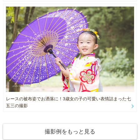
★ family ★
今この瞬間を心を込めて撮影します。
みなさまのご希望を聞かせてください！
初宮参り、七五三…
お誕生日、季節の撮影他…
どれも家族の大切な思い出。
何よりも、当日家族で過ごす時間を楽しんでいただくことが一番大
事だと思っています。
イヤイヤ期、飽きてしまう等々心配がある方もいると思いますが、
一緒に楽しんで撮れる方法を見つけていきます♪
※神社やお寺での撮影は御祈祷をされるゲスト様のみ撮影同行させ
レースの被布姿でお洒落に！3歳女の子の可愛い表情詰まった七
ていただきます。あらかじめご了承ください。
五三の撮影
○平均して100枚前後、お写真をお渡しいたします。※状況により前
後いたします。
○子どもの撮影の経験が多く、お子さんとのコミュニケーションにも
撮影例をもっと見る
慣れています。