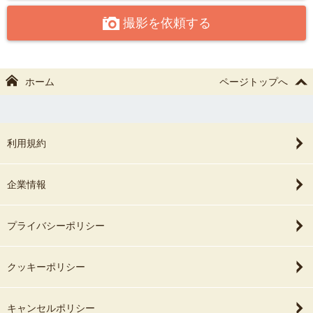
○一緒に遊びながら撮影します。
撮影を依頼する
○ご自宅にお伺いしての撮影も可能です。
○撮影許可が必要な場所に関して
基本的にお客様の方でお問い合わせ頂く様お願いしております。
神社・公共施設等では、撮影内容により商業撮影の申請及び申請料
ホーム
ページトップへ
が必要になる場合がございます。
※また施設・駐車場など入場料が必要な場所の場合、料金をお客様
の方でご負担頂いております。
あらかじめご了承下さいませ。
利用規約
★ friends・couple ★
企業情報
私の撮影では無理にポーズの指定や「笑って！」等の声掛けは行い
ません。
プライバシーポリシー
日常会話をしたり、普段の様子で道を歩いたりなど、カメラを意識
しない自然な撮影を心がけています。
クッキーポリシー
大切な人の前で見せる素敵な表情を引き出せるよう、
撮影を丸ごと楽しんで頂けるような魔法を写真でたくさんかけてい
きます。
キャンセルポリシー