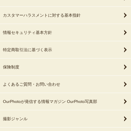
LGBT撮影もお気軽にご相談ください！
このような一文が無くとも「普通」に依頼ができる未来を願ってい
る1人です。
カスタマーハラスメントに対する基本指針
○平均して100枚前後、お写真をお渡しいたします。※状況により前
情報セキュリティ基本方針
後いたします。
○ご自宅にお伺いしての撮影も可能です。
特定商取引法に基づく表示
★ 撮影地域 ★
保険制度
山梨・東京・神奈川・埼玉
スケジュールが△や✕の日でも対応可能になる場合がございます！
お気軽にお問い合わせください。
よくあるご質問・お問い合わせ
OurPhotoが発信する情報マガジン OurPhoto写真部
★ 撮影料金 ★
平日 22,000円
撮影ジャンル
土日祝 26,400円