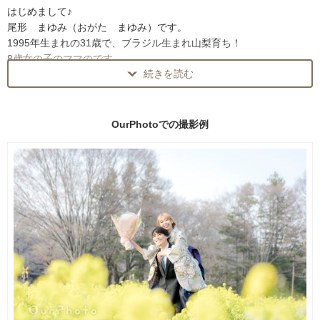
一生のうちの数回の大きなお腹
はじめまして♪
「残したいけど正中線や妊娠線が…」
尾形 まゆみ（おがた まゆみ）です。
神秘的だけど悩みも尽きない時期…
1995年生まれの31歳で、ブラジル生まれ山梨育ち！
お話しながらリラックスしていただき綺麗な写真を撮っていきま
8歳女の子のママのです。
す。
続きを読む
私自身も妊婦を経験して、妊娠中の辛さを身に染みて感じました。
★私の写真に込める思い★
お腹に来てくれたことはとても嬉しいけれど、
OurPhotoでの
撮影例
マイナートラブルも多く、マイナスな気持ちになってしまうことも
『当たり前』で普段気づかない『日常の幸せな瞬間』に1人でも多く
多い妊娠中。
の人に気づいてほしい
そんな時期だからこそ、撮影を通して
「お腹に来てくれて嬉しい気持ち」
という思いで撮影しております。
「家族が増える喜び」
妊娠中だからこそ、感じられる特別な気持ちをお届けします！
うまれた時からずっと寄り添い続けてくれている家族
たのしい時も苦しい時も支え合ってくれる友達
撮影は無理なく、可能な限り短時間での撮影を心がけています。
そして、いま隣にいる大切なひと。
今しか撮影できない貴重な期間を、ぜひ一緒に残しましょう！
日常を生きていくなかで、
○平均して100枚前後、お写真をお渡しいたします。※状況により前
自分がどれだけの「幸せ」に囲まれているのか
後いたします。
なかなか気付くのは難しいと思います。